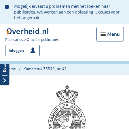
Ter
Mogelijk ervaart u problemen met het zoeken naar
informatie:
publicaties. We werken aan een oplossing. Excuses voor
het ongemak.
Menu
U
Publicaties
Officiële publicaties
bent
Inloggen
nu
hier:
Home
Kamerstuk 33519, nr. 41