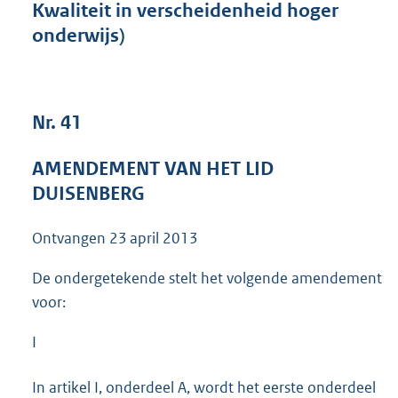
Kwaliteit in verscheidenheid hoger
4
onderwijs)
9
K
b
Nr. 41
AMENDEMENT VAN HET LID
DUISENBERG
Ontvangen
23 april 2013
De ondergetekende stelt het volgende amendement
voor:
I
In artikel I, onderdeel A, wordt het eerste onderdeel