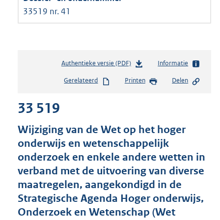
33519 nr. 41
Authentieke versie (PDF)
b
Informatie
e
Gerelateerd
Printen
Delen
s
t
33 519
a
n
d
Wijziging van de Wet op het hoger
s
onderwijs en wetenschappelijk
g
onderzoek en enkele andere wetten in
r
o
verband met de uitvoering van diverse
o
maatregelen, aangekondigd in de
t
Strategische Agenda Hoger onderwijs,
t
e
Onderzoek en Wetenschap (Wet
: