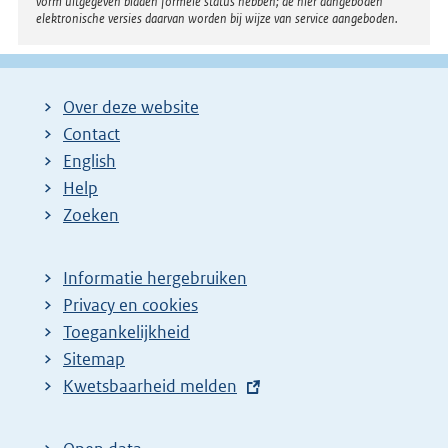
vorm uitgegeven bladen formele status hebben; de hier aangeboden
elektronische versies daarvan worden bij wijze van service aangeboden.
Over deze website
Contact
English
Help
Zoeken
Informatie hergebruiken
Privacy en cookies
Toegankelijkheid
Sitemap
E
Kwetsbaarheid melden
x
t