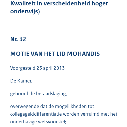
Kwaliteit in verscheidenheid hoger
3
onderwijs)
8
K
b
Nr. 32
MOTIE VAN HET LID MOHANDIS
Voorgesteld
23 april 2013
De Kamer,
gehoord de beraadslaging,
overwegende dat de mogelijkheden tot
collegegelddifferentiatie worden verruimd met het
onderhavige wetsvoorstel;