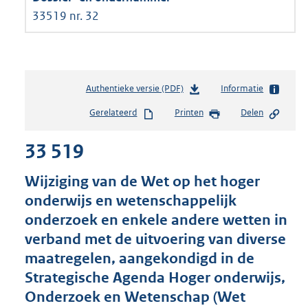
33519 nr. 32
Authentieke versie (PDF)
b
Informatie
e
Gerelateerd
Printen
Delen
s
t
33 519
a
n
d
Wijziging van de Wet op het hoger
s
onderwijs en wetenschappelijk
g
onderzoek en enkele andere wetten in
r
o
verband met de uitvoering van diverse
o
maatregelen, aangekondigd in de
t
Strategische Agenda Hoger onderwijs,
t
e
Onderzoek en Wetenschap (Wet
: