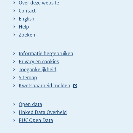
Over deze website
Contact
English
Help
Zoeken
Informatie hergebruiken
Privacy en cookies
Toegankelijkheid
Sitemap
E
Kwetsbaarheid melden
x
t
Open data
e
Linked Data Overheid
r
PUC Open Data
n