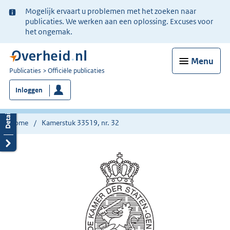
Ter
Mogelijk ervaart u problemen met het zoeken naar
informatie:
publicaties. We werken aan een oplossing. Excuses voor
het ongemak.
Menu
U
Publicaties
Officiële publicaties
bent
Inloggen
nu
hier:
Home
Kamerstuk 33519, nr. 32