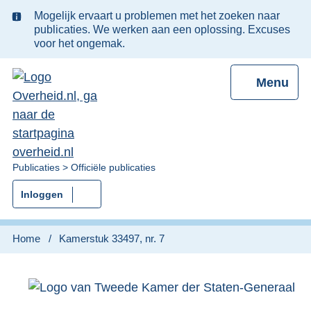
Ter
Mogelijk ervaart u problemen met het zoeken naar
informatie:
publicaties. We werken aan een oplossing. Excuses
voor het ongemak.
Menu
U
Publicaties
Officiële publicaties
bent
Inloggen
nu
hier:
Home
Kamerstuk 33497, nr. 7