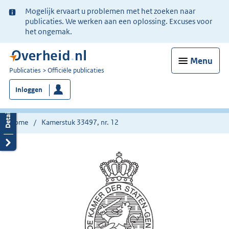
Ter
Mogelijk ervaart u problemen met het zoeken naar
informatie:
publicaties. We werken aan een oplossing. Excuses voor
het ongemak.
Menu
U
Publicaties
Officiële publicaties
bent
Inloggen
nu
hier:
Home
Kamerstuk 33497, nr. 12