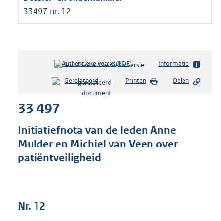
33497 nr. 12
Authentieke versie (PDF)
b
Informatie
e
Gerelateerd
Printen
Delen
s
t
33 497
a
n
d
Initiatiefnota van de leden Anne
s
Mulder en Michiel van Veen over
g
patiëntveiligheid
r
o
o
t
t
Nr. 12
e
: