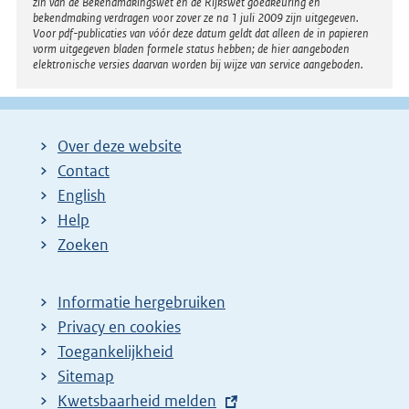
zin van de Bekendmakingswet en de Rijkswet goedkeuring en
bekendmaking verdragen voor zover ze na 1 juli 2009 zijn uitgegeven.
Voor pdf-publicaties van vóór deze datum geldt dat alleen de in papieren
vorm uitgegeven bladen formele status hebben; de hier aangeboden
elektronische versies daarvan worden bij wijze van service aangeboden.
Over deze website
Contact
English
Help
Zoeken
Informatie hergebruiken
Privacy en cookies
Toegankelijkheid
Sitemap
E
Kwetsbaarheid melden