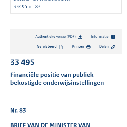
33495 nr. 83
Authentieke versie (PDF)
b
Informatie
e
Gerelateerd
Printen
Delen
s
t
33 495
a
n
d
Financiële positie van publiek
s
bekostigde onderwijsinstellingen
g
r
o
o
t
Nr. 83
t
e
BRIEF VAN DE MINISTER VAN
: