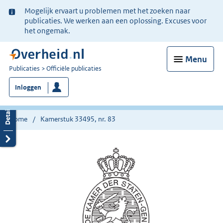
Ter
Mogelijk ervaart u problemen met het zoeken naar
informatie:
publicaties. We werken aan een oplossing. Excuses voor
het ongemak.
Menu
U
Publicaties
Officiële publicaties
bent
Inloggen
nu
hier:
Home
Kamerstuk 33495, nr. 83