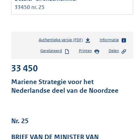
33450 nr. 25
Authentieke versie (PDF)
b
Informatie
e
Gerelateerd
Printen
Delen
s
t
33 450
a
n
d
Mariene Strategie voor het
s
Nederlandse deel van de Noordzee
g
r
o
o
t
Nr. 25
t
e
BRIEF VAN DE MINISTER VAN
: