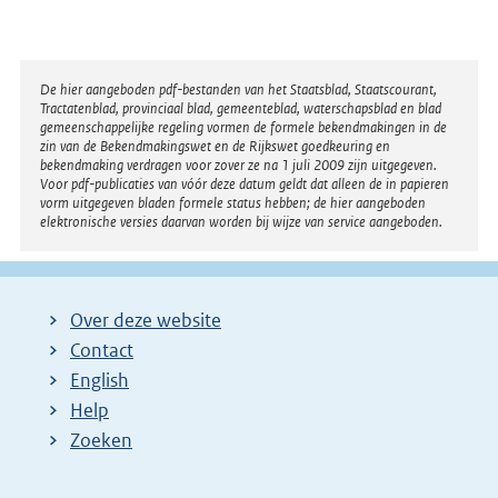
n
t
e
e
l
r
Disclaimer
De hier aangeboden pdf-bestanden van het Staatsblad, Staatscourant,
i
Tractatenblad, provinciaal blad, gemeenteblad, waterschapsblad en blad
n
n
gemeenschappelijke regeling vormen de formele bekendmakingen in de
e
zin van de Bekendmakingswet en de Rijkswet goedkeuring en
k
bekendmaking verdragen voor zover ze na 1 juli 2009 zijn uitgegeven.
l
Voor pdf-publicaties van vóór deze datum geldt dat alleen de in papieren
:
i
vorm uitgegeven bladen formele status hebben; de hier aangeboden
elektronische versies daarvan worden bij wijze van service aangeboden.
n
k
:
Over deze website
Contact
English
Help
Zoeken