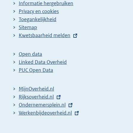
Informatie hergebruiken
Privacy en cookies
Toegankelijkheid
Sitemap
E
Kwetsbaarheid melden
x
t
Open data
e
Linked Data Overheid
r
PUC Open Data
n
e
MijnOverheid.nl
l
E
Rijksoverheid.nl
i
x
E
Ondernemersplein.nl
n
t
x
E
Werkenbijdeoverheid.nl
k
e
t
x
:
r
e
t