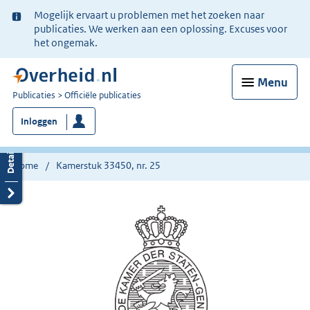
Ter
Mogelijk ervaart u problemen met het zoeken naar
informatie:
publicaties. We werken aan een oplossing. Excuses voor
het ongemak.
Menu
U
Publicaties
Officiële publicaties
bent
Inloggen
nu
hier:
Home
Kamerstuk 33450, nr. 25