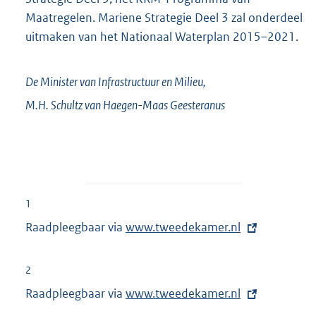
Maatregelen. Mariene Strategie Deel 3 zal onderdeel
uitmaken van het Nationaal Waterplan 2015–2021.
De Minister van Infrastructuur en Milieu,
M.H.
Schultz van Haegen-Maas Geesteranus
1
Raadpleegbaar via
E
www.tweedekamer.nl
x
t
2
e
Raadpleegbaar via
E
www.tweedekamer.nl
r
x