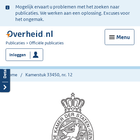
Ter
Mogelijk ervaart u problemen met het zoeken naar
informatie:
publicaties. We werken aan een oplossing. Excuses voor
het ongemak.
Menu
U
Publicaties
Officiële publicaties
bent
Inloggen
nu
hier:
Home
Kamerstuk 33450, nr. 12