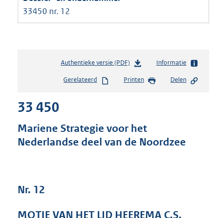
33450 nr. 12
Authentieke versie (PDF)
b
Informatie
e
Gerelateerd
Printen
Delen
s
t
33 450
a
n
d
Mariene Strategie voor het
s
Nederlandse deel van de Noordzee
g
r
o
o
t
Nr. 12
t
e
MOTIE VAN HET LID HEEREMA C.S.
: