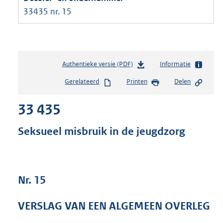
33435 nr. 15
Authentieke versie (PDF)
b
Informatie
e
Gerelateerd
Printen
Delen
s
t
33 435
a
n
d
Seksueel misbruik in de jeugdzorg
s
g
r
o
Nr. 15
o
t
t
VERSLAG VAN EEN ALGEMEEN OVERLEG
e
: