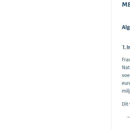
ME
Al
1. I
Fra
Nat
voe
eur
mil
Dit
−