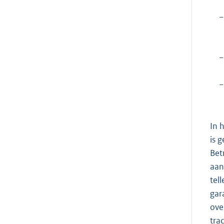
−
−
−
In 
is 
Bet
aan
tel
gar
ove
tra