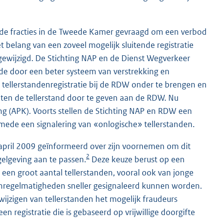
nde fracties in de Tweede Kamer gevraagd om een verbod
t belang van een zoveel mogelijk sluitende registratie
n gewijzigd. De Stichting NAP en de Dienst Wegverkeer
ude door een beter systeem van verstrekking en
e tellerstandenregistratie bij de RDW onder te brengen en
ten de tellerstand door te geven aan de RDW. Nu
ing (APK). Voorts stellen de Stichting NAP en RDW een
smede een signalering van «onlogische» tellerstanden.
april 2009 geïnformeerd over zijn voornemen om dit
2
elgeving aan te passen.
Deze keuze berust op een
n een groot aantal tellerstanden, vooral ook van jonge
onregelmatigheden sneller gesignaleerd kunnen worden.
ijzigen van tellerstanden het mogelijk fraudeurs
en registratie die is gebaseerd op vrijwillige doorgifte