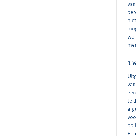
van
ber
nie
mog
wor
mer
3. V
Uit
van
een
te 
afg
voo
opl
Er 