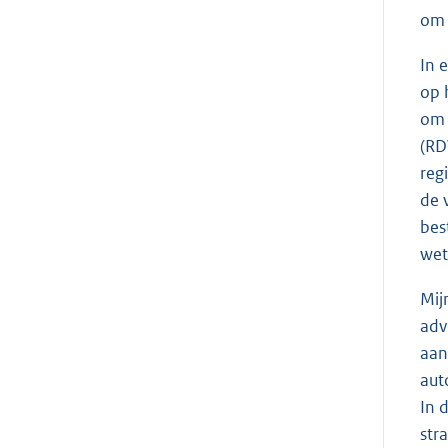
om 
In 
op 
om 
(RD
reg
de 
bes
wet
Mij
adv
aan
aut
In 
str