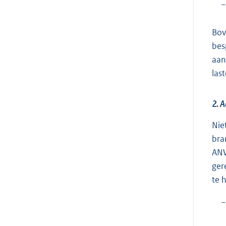
−
Bov
bes
aan
las
2. A
Nie
bra
ANW
ger
te 
−