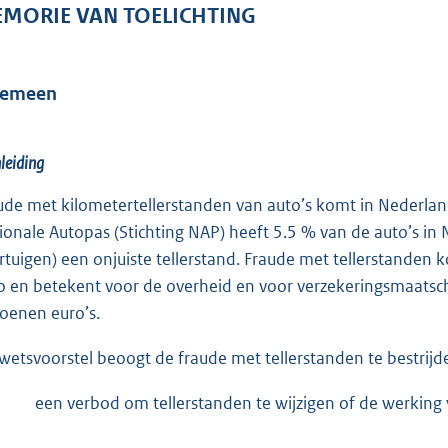
o
MORIE VAN TOELICHTING
o
t
t
gemeen
e
:
nleiding
6
7
ude met kilometertellerstanden van auto’s komt in Nederlan
K
ionale Autopas (Stichting NAP) heeft 5.5 % van de auto’s in 
b
rtuigen) een onjuiste tellerstand. Fraude met tellerstanden 
o en betekent voor de overheid en voor verzekeringsmaatsc
joenen euro’s.
 wetsvoorstel beoogt de fraude met tellerstanden te bestrijde
een verbod om tellerstanden te wijzigen of de werking 