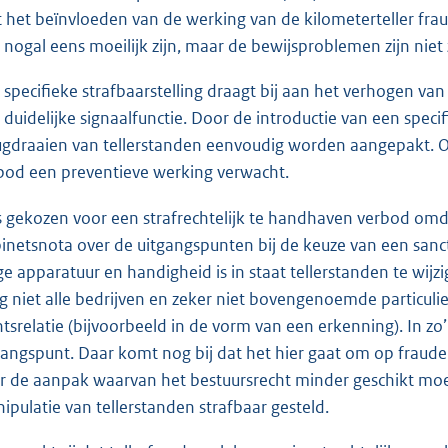
 het beïnvloeden van de werking van de kilometerteller fra
 nogal eens moeilijk zijn, maar de bewijsproblemen zijn niet
 specifieke strafbaarstelling draagt bij aan het verhogen v
 duidelijke signaalfunctie. Door de introductie van een spe
ugdraaien van tellerstanden eenvoudig worden aangepakt. Op
bod een preventieve werking verwacht.
is gekozen voor een strafrechtelijk te handhaven verbod omd
inetsnota over de uitgangspunten bij de keuze van een sancti
ge apparatuur en handigheid is in staat tellerstanden te wijz
g niet alle bedrijven en zeker niet bovengenoemde particul
htsrelatie (bijvoorbeeld in de vorm van een erkenning). In zo
gangspunt. Daar komt nog bij dat het hier gaat om op fraude 
r de aanpak waarvan het bestuursrecht minder geschikt moet
ipulatie van tellerstanden strafbaar gesteld.