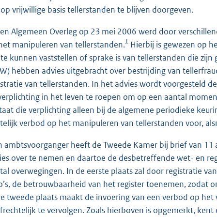
op vrijwillige basis tellerstanden te blijven doorgeven.
een Algemeen Overleg op 23 mei 2006 werd door verschille
1
het manipuleren van tellerstanden.
Hierbij is gewezen op he
te kunnen vaststellen of sprake is van tellerstanden die zij
W) hebben advies uitgebracht over bestrijding van tellerfra
istratie van tellerstanden. In het advies wordt voorgesteld d
verplichting in het leven te roepen om op een aantal momen
taat die verplichting alleen bij de algemene periodieke keur
telijk verbod op het manipuleren van tellerstanden voor, al
n ambtsvoorganger heeft de Tweede Kamer bij brief van 11 
ies over te nemen en daartoe de desbetreffende wet- en reg
tal overwegingen. In de eerste plaats zal door registratie va
o’s, de betrouwbaarheid van het register toenemen, zodat 
de tweede plaats maakt de invoering van een verbod op het w
afrechtelijk te vervolgen. Zoals hierboven is opgemerkt, kent e