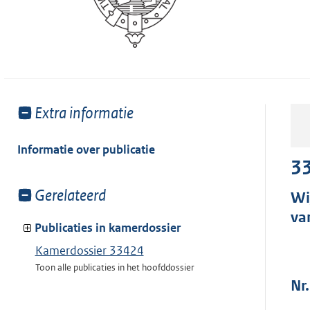
Toon
Extra informatie
meer
van:
Informatie over publicatie
3
Toon
Gerelateerd
Wi
meer
va
van:
Publicaties in kamerdossier
Kamerdossier 33424
Toon alle publicaties in het hoofddossier
Nr.