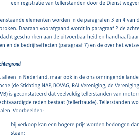
een registratie van tellerstanden door de Dienst wegve
enstaande elementen worden in de paragrafen 3 en 4 van dit
proken. Daaraan voorafgaand wordt in paragraaf 2 de achter
dacht geschonken aan de uitvoerbaarheid en handhaafbaarhei
ten en de bedrijfseffecten (paragraaf 7) en de over het wetsv
chtergrond
t alleen in Nederland, maar ook in de ons omringende lande
nche (de Stichting NAP, BOVAG, RAI Vereniging, de Verenigi
B) is geconstateerd dat veelvuldig tellerstanden van motor
echtvaardigde reden bestaat (tellerfraude). Tellerstanden wo
halen. Voorbeelden:
bij verkoop kan een hogere prijs worden bedongen dan 
staan;