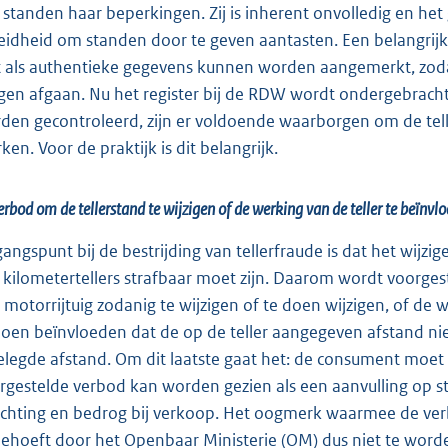
 standen haar beperkingen. Zij is inherent onvolledig en he
eidheid om standen door te geven aantasten. Een belangrijk na
t als authentieke gegevens kunnen worden aangemerkt, zoda
en afgaan. Nu het register bij de RDW wordt ondergebracht 
den gecontroleerd, zijn er voldoende waarborgen om de tel
ken. Voor de praktijk is dit belangrijk.
erbod om de tellerstand te wijzigen of de werking van de teller te beïnvl
gangspunt bij de bestrijding van tellerfraude is dat het wijz
 kilometertellers strafbaar moet zijn. Daarom wordt voorges
 motorrijtuig zodanig te wijzigen of te doen wijzigen, of de 
doen beïnvloeden dat de op de teller aangegeven afstand ni
elegde afstand. Om dit laatste gaat het: de consument moet e
rgestelde verbod kan worden gezien als een aanvulling op st
ichting en bedrog bij verkoop. Het oogmerk waarmee de verb
behoeft door het Openbaar Ministerie (OM) dus niet te word