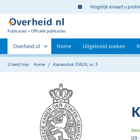
Ter
Mogelijk ervaart u prob
informatie:
U
Publicaties
Officiële publicaties
bent
Primaire
nu
Andere
Overheid.nl
Home
Uitgebreid zoeken
M
hier:
sites
navigatie
binnen
U bent hier:
Home
Kamerstuk 33424, nr. 3
K
Dat
09