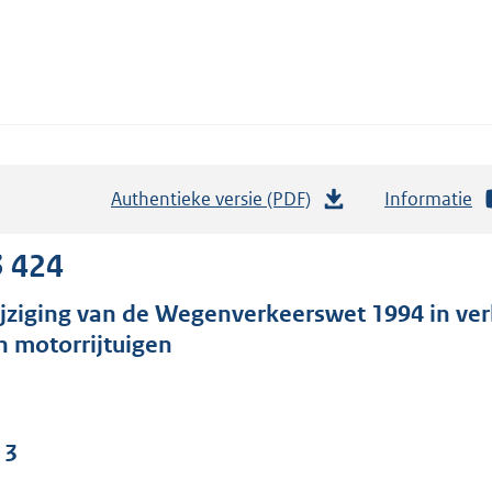
Authentieke versie (PDF)
b
Informatie
e
s
3 424
t
jziging van de Wegenverkeerswet 1994 in verb
a
n motorrijtuigen
n
d
s
g
 3
r