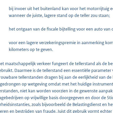
bij invoer uit het buitenland kan voor het motorrijtu
wanneer de juiste, lagere stand op de teller zou staan;
het ontgaan van de fiscale bijtelling voor een auto van 
voor een lagere verzekeringspremie in aanmerking kome
kilometers op te geven.
het maatschappelijk verkeer fungeert de tellerstand als de be
gebruikt. Daarmee is de tellerstand een essentiële parameter
rouwbare tellerstanden dragen bij aan de eerlijkheid van de 
gedrongen op wetgeving omdat met het huidige instrumentar
lerstanden, niet kan worden voorzien in de gewenste aanpak
agebedrijven op vrijwillige basis doorgegeven en door de Sti
rheidsinstanties, zoals bijvoorbeeld de Belastingdienst en h
ceren en bestrijden van fraude. Juist dit gebruik vormt echt