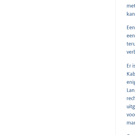
met
kan
Een
een
ter
ver
Er 
Kab
eni
Lan
rec
uit
voo
man