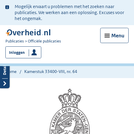
Ter
Mogelijk ervaart u problemen met het zoeken naar
informatie:
publicaties. We werken aan een oplossing. Excuses voor
het ongemak.
Menu
U
Publicaties
Officiële publicaties
bent
Inloggen
nu
hier:
Home
Kamerstuk 33400-VIII, nr. 64