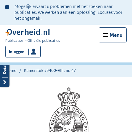
Ter
Mogelijk ervaart u problemen met het zoeken naar
informatie:
publicaties. We werken aan een oplossing. Excuses voor
het ongemak.
Menu
U
Publicaties
Officiële publicaties
bent
Inloggen
nu
hier:
Home
Kamerstuk 33400-VIII, nr. 47