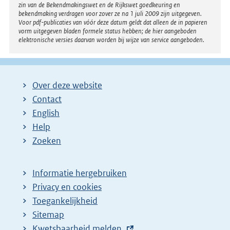
zin van de Bekendmakingswet en de Rijkswet goedkeuring en
bekendmaking verdragen voor zover ze na 1 juli 2009 zijn uitgegeven.
Voor pdf-publicaties van vóór deze datum geldt dat alleen de in papieren
vorm uitgegeven bladen formele status hebben; de hier aangeboden
elektronische versies daarvan worden bij wijze van service aangeboden.
Over deze website
Contact
English
Help
Zoeken
Informatie hergebruiken
Privacy en cookies
Toegankelijkheid
Sitemap
E
Kwetsbaarheid melden