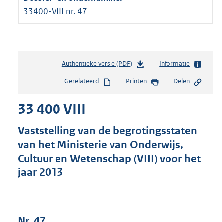
33400-VIII nr. 47
Authentieke versie (PDF)
b
Informatie
e
Gerelateerd
Printen
Delen
s
t
33 400 VIII
a
n
d
Vaststelling van de begrotingsstaten
s
van het Ministerie van Onderwijs,
g
Cultuur en Wetenschap (VIII) voor het
r
o
jaar 2013
o
t
t
e
Nr. 47
: