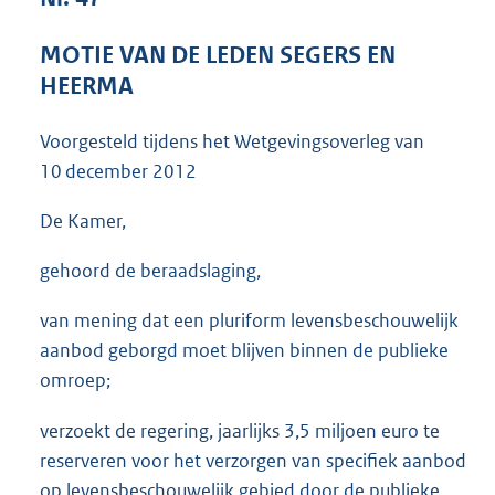
3
8
MOTIE VAN DE LEDEN SEGERS EN
K
HEERMA
b
Voorgesteld tijdens het Wetgevingsoverleg van
10 december 2012
De Kamer,
gehoord de beraadslaging,
van mening dat een pluriform levensbeschouwelijk
aanbod geborgd moet blijven binnen de publieke
omroep;
verzoekt de regering, jaarlijks 3,5 miljoen euro te
reserveren voor het verzorgen van specifiek aanbod
op levensbeschouwelijk gebied door de publieke