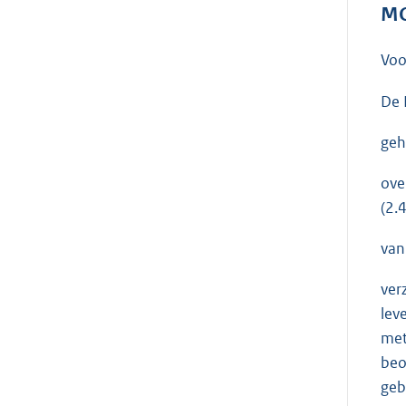
MO
Voo
De 
geh
ove
(2.
van
ver
lev
met
beo
geb