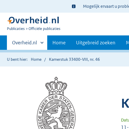
Ter
Mogelijk ervaart u prob
informatie:
U
Publicaties
Officiële publicaties
bent
Primaire
nu
Andere
Overheid.nl
Home
Uitgebreid zoeken
M
hier:
sites
navigatie
binnen
U bent hier:
Home
Kamerstuk 33400-VIII, nr. 46
K
Dat
11