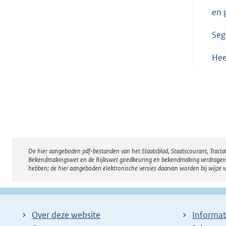
en 
Seg
He
De hier aangeboden pdf-bestanden van het Staatsblad, Staatscourant, Tract
Disclaimer
Bekendmakingswet en de Rijkswet goedkeuring en bekendmaking verdragen voor
hebben; de hier aangeboden elektronische versies daarvan worden bij wijze 
Over deze website
Informat