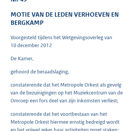
3
9
MOTIE VAN DE LEDEN VERHOEVEN EN
K
BERGKAMP
b
Voorgesteld tijdens het Wetgevingsoverleg van
10 december 2012
De Kamer,
gehoord de beraadslaging,
constaterende dat het Metropole Orkest als gevolg
van de bezuinigingen op het Muziekcentrum van de
Omroep een fors deel van zijn inkomsten verliest;
constaterende dat het voortbestaan van het
Metropole Orkest hiermee ernstig bedreigd wordt
en het vrijwel zeker haar activiteiten moet staken;