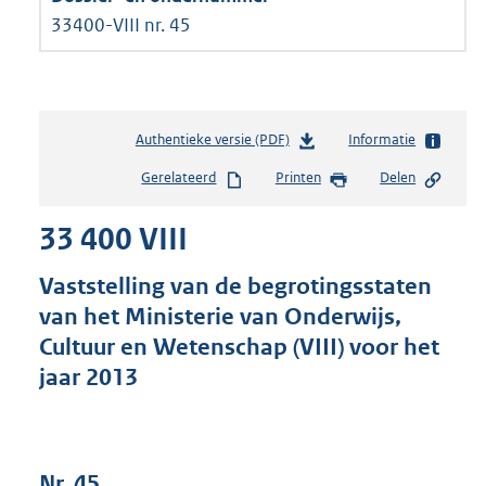
33400-VIII nr. 45
Authentieke versie (PDF)
b
Informatie
e
Gerelateerd
Printen
Delen
s
t
33 400 VIII
a
n
d
Vaststelling van de begrotingsstaten
s
van het Ministerie van Onderwijs,
g
Cultuur en Wetenschap (VIII) voor het
r
o
jaar 2013
o
t
t
e
Nr. 45
: