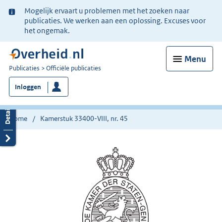
Ter
Mogelijk ervaart u problemen met het zoeken naar
informatie:
publicaties. We werken aan een oplossing. Excuses voor
het ongemak.
Menu
U
Publicaties
Officiële publicaties
bent
Inloggen
nu
hier:
Home
Kamerstuk 33400-VIII, nr. 45