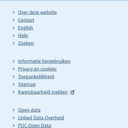
Over deze website
Contact
English
Help
Zoeken
Informatie hergebruiken
Privacy en cookies
Toegankelijkheid
Sitemap
E
Kwetsbaarheid melden
x
t
Open data
e
Linked Data Overheid
r
PUC Open Data