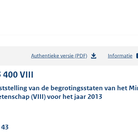
Authentieke versie (PDF)
b
Informatie
e
s
 400 VIII
t
ststelling van de begrotingsstaten van het Mi
a
tenschap (VIII) voor het jaar 2013
n
d
s
g
 43
r