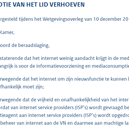
o
TIE VAN HET LID VERHOEVEN
o
t
rgesteld tijdens het Wetgevingsoverleg van
10 december 2
t
e
Kamer,
:
oord de beraadslaging,
3
8
staterende dat het internet weinig aandacht krijgt in de media
K
angrijk is voor de informatievoorziening en mediaconsumpti
b
rwegende dat het internet om zijn nieuwsfunctie te kunnen b
fhankelijk moet zijn;
rwegende dat de vrijheid en onafhankelijkheid van het inte
rdat van internet service providers (ISP's) wordt gevraagd b
itieagent aan internet service providers (ISP's) wordt opged
 beheer van internet aan de VN en daarmee aan machtige la