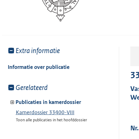
Toon
Extra informatie
meer
van:
Informatie over publicatie
33
Toon
Gerelateerd
Va
meer
We
van:
Publicaties in kamerdossier
Kamerdossier 33400-VIII
Toon alle publicaties in het hoofddossier
Nr.