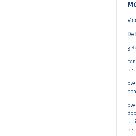
MO
Voo
De 
geh
con
bel
ove
ona
ove
doo
pol
het