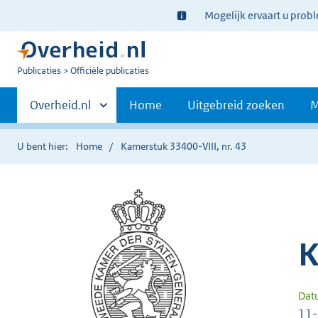
Ter
Mogelijk ervaart u prob
informatie:
U
Publicaties
Officiële publicaties
bent
Primaire
nu
Andere
Overheid.nl
Home
Uitgebreid zoeken
M
hier:
sites
navigatie
binnen
U bent hier:
Home
Kamerstuk 33400-VIII, nr. 43
K
Dat
11