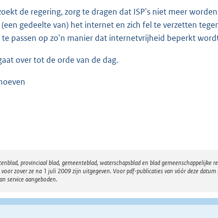
zoekt de regering, zorg te dragen dat ISP's niet meer worden
 (een gedeelte van) het internet en zich fel te verzetten t
 te passen op zo'n manier dat internetvrijheid beperkt wordt
gaat over tot de orde van de dag.
hoeven
atenblad, provinciaal blad, gemeenteblad, waterschapsblad en blad gemeenschappelijke 
 zover ze na 1 juli 2009 zijn uitgegeven. Voor pdf-publicaties van vóór deze datum g
van service aangeboden.