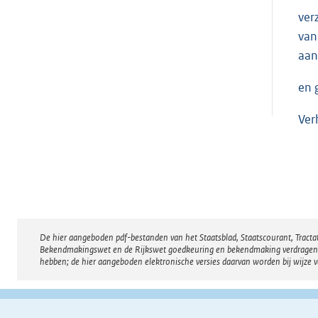
ver
van
aan
en 
Ver
De hier aangeboden pdf-bestanden van het Staatsblad, Staatscourant, Tract
Disclaimer
Bekendmakingswet en de Rijkswet goedkeuring en bekendmaking verdragen voor
hebben; de hier aangeboden elektronische versies daarvan worden bij wijze 