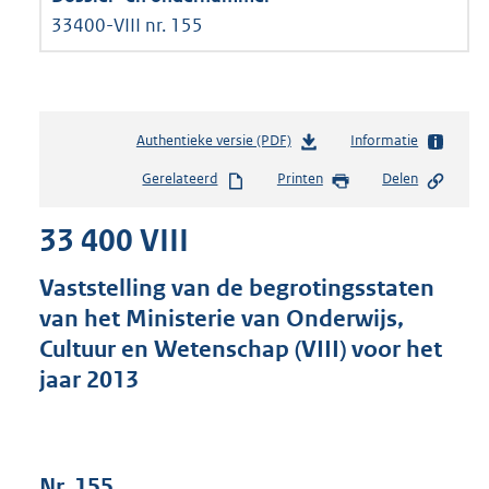
33400-VIII nr. 155
Authentieke versie (PDF)
b
Informatie
e
Gerelateerd
Printen
Delen
s
t
33 400 VIII
a
n
d
Vaststelling van de begrotingsstaten
s
van het Ministerie van Onderwijs,
g
Cultuur en Wetenschap (VIII) voor het
r
o
jaar 2013
o
t
t
e
Nr. 155
: