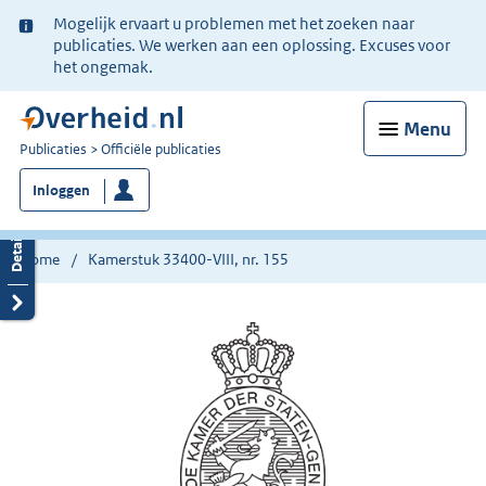
Ter
Mogelijk ervaart u problemen met het zoeken naar
informatie:
publicaties. We werken aan een oplossing. Excuses voor
het ongemak.
Menu
U
Publicaties
Officiële publicaties
bent
Inloggen
nu
hier:
Home
Kamerstuk 33400-VIII, nr. 155