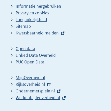
Informatie hergebruiken
Privacy en cookies
Toegankelijkheid
Sitemap
E
Kwetsbaarheid melden
x
t
Open data
e
Linked Data Overheid
r
PUC Open Data
n
e
MijnOverheid.nl
l
E
Rijksoverheid.nl
i
x
E
Ondernemersplein.nl
n
t
x
E
Werkenbijdeoverheid.nl
k
e
t
x
: