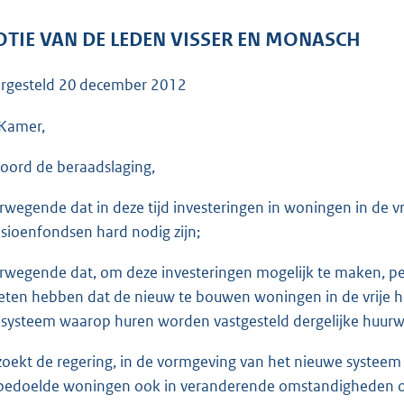
o
o
TIE VAN DE LEDEN VISSER EN MONASCH
t
t
rgesteld
20 december 2012
e
:
Kamer,
3
oord de beraadslaging,
8
K
rwegende dat in deze tijd investeringen in woningen in de vri
b
sioenfondsen hard nodig zijn;
rwegende dat, om deze investeringen mogelijk te maken, p
ten hebben dat de nieuw te bouwen woningen in de vrije huur
 systeem waarop huren worden vastgesteld dergelijke huurw
zoekt de regering, in de vormgeving van het nieuwe systee
bedoelde woningen ook in veranderende omstandigheden ond