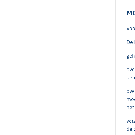
MO
Voo
De 
geh
ove
pen
ove
moe
het
ver
de 