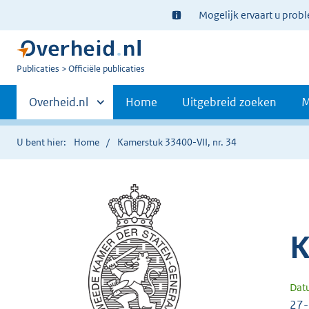
Ter
Mogelijk ervaart u prob
informatie:
U
Publicaties
Officiële publicaties
bent
Primaire
nu
Andere
Overheid.nl
Home
Uitgebreid zoeken
M
hier:
sites
navigatie
binnen
U bent hier:
Home
Kamerstuk 33400-VII, nr. 34
K
Dat
27