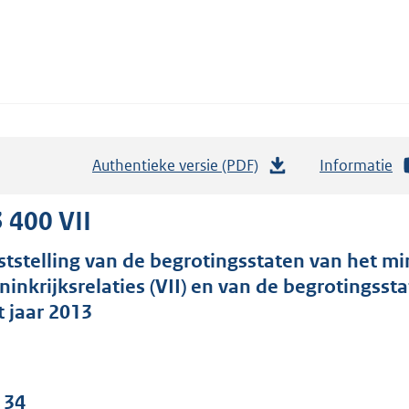
Authentieke versie (PDF)
b
Informatie
e
s
 400 VII
t
ststelling van de begrotingsstaten van het m
a
ninkrijksrelaties (VII) en van de begrotingsst
n
t jaar 2013
d
s
g
r
 34