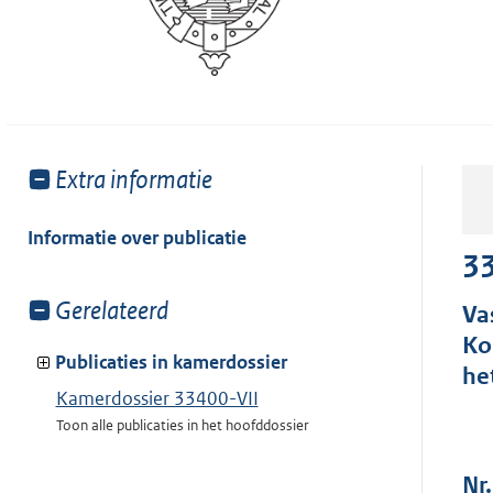
Toon
Extra informatie
meer
van:
Informatie over publicatie
33
Toon
Gerelateerd
Va
meer
Ko
van:
Publicaties in kamerdossier
he
Kamerdossier 33400-VII
Toon alle publicaties in het hoofddossier
Nr.