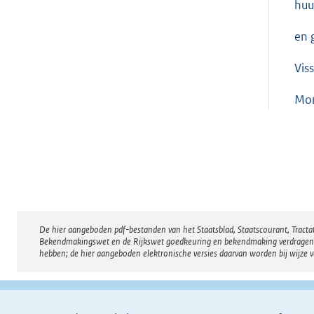
huu
en 
Vis
Mo
De hier aangeboden pdf-bestanden van het Staatsblad, Staatscourant, Tract
Disclaimer
Bekendmakingswet en de Rijkswet goedkeuring en bekendmaking verdragen voor
hebben; de hier aangeboden elektronische versies daarvan worden bij wijze 