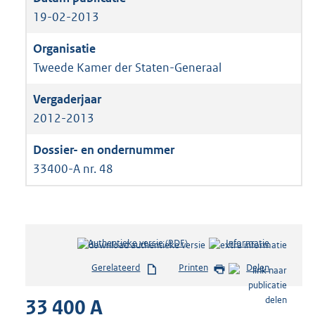
19-02-2013
Tweede Kamer der Staten-Generaal
2012-2013
33400-A nr. 48
Authentieke versie (PDF)
b
Informatie
e
Gerelateerd
Printen
Delen
s
t
33 400 A
a