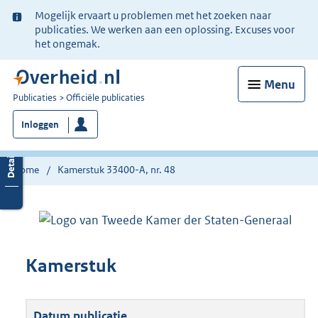
Ter
Mogelijk ervaart u problemen met het zoeken naar
informatie:
publicaties. We werken aan een oplossing. Excuses voor
het ongemak.
Menu
U
Publicaties
Officiële publicaties
bent
Inloggen
nu
hier:
Home
Kamerstuk 33400-A, nr. 48
Kamerstuk