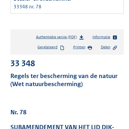
33348 nr. 78
Authentieke versie (PDF)
b
Informatie
e
Gerelateerd
Printen
Delen
s
t
33 348
a
n
d
Regels ter bescherming van de natuur
s
(Wet natuurbescherming)
g
r
o
o
t
Nr. 78
t
e
SUBAMENDEMENT VAN HET LID DIK-
: