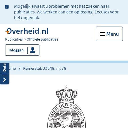
Ter
Mogelijk ervaart u problemen met het zoeken naar
informatie:
publicaties. We werken aan een oplossing. Excuses voor
het ongemak.
Menu
U
Publicaties
Officiële publicaties
bent
Inloggen
nu
hier:
Home
Kamerstuk 33348, nr. 78