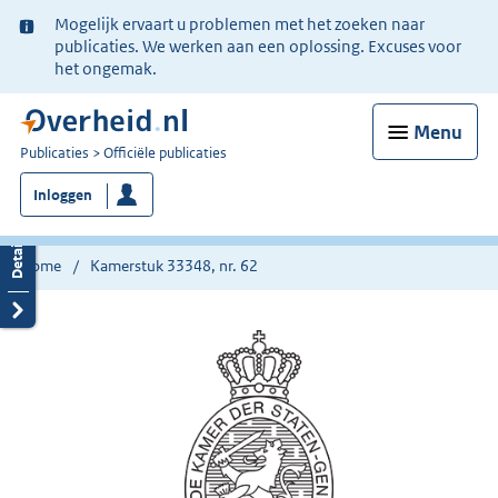
Ter
Mogelijk ervaart u problemen met het zoeken naar
informatie:
publicaties. We werken aan een oplossing. Excuses voor
het ongemak.
Menu
U
Publicaties
Officiële publicaties
bent
Inloggen
nu
hier:
Home
Kamerstuk 33348, nr. 62