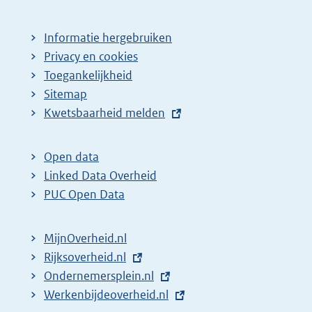
Informatie hergebruiken
Privacy en cookies
Toegankelijkheid
Sitemap
E
Kwetsbaarheid melden
x
t
Open data
e
Linked Data Overheid
r
PUC Open Data
n
e
MijnOverheid.nl
l
E
Rijksoverheid.nl
i
x
E
Ondernemersplein.nl
n
t
x
E
Werkenbijdeoverheid.nl
k