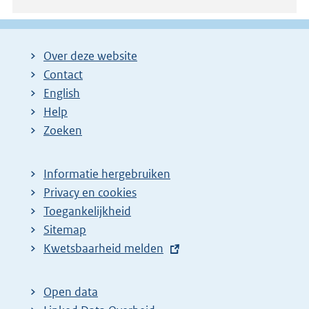
Over deze website
Contact
English
Help
Zoeken
Informatie hergebruiken
Privacy en cookies
Toegankelijkheid
Sitemap
E
Kwetsbaarheid melden
x
t
Open data
e