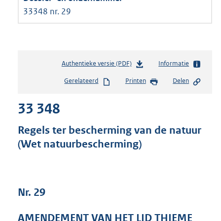
33348 nr. 29
Authentieke versie (PDF)
b
Informatie
e
Gerelateerd
Printen
Delen
s
t
33 348
a
n
d
Regels ter bescherming van de natuur
s
(Wet natuurbescherming)
g
r
o
o
t
Nr. 29
t
e
AMENDEMENT VAN HET LID THIEME
: