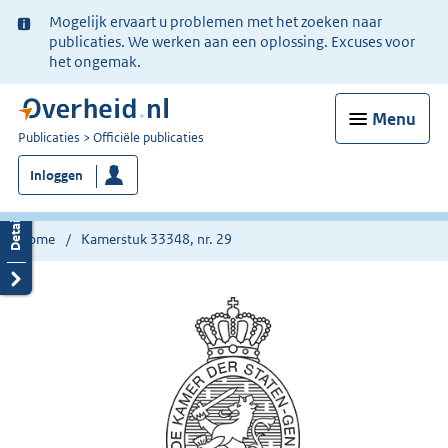
Ter
Mogelijk ervaart u problemen met het zoeken naar
informatie:
publicaties. We werken aan een oplossing. Excuses voor
het ongemak.
Menu
U
Publicaties
Officiële publicaties
bent
Inloggen
nu
hier:
Home
Kamerstuk 33348, nr. 29