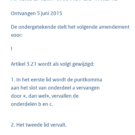
3
9
Ontvangen
5 juni 2015
K
b
De ondergetekende stelt het volgende amendement
voor:
I
Artikel 3.21 wordt als volgt gewijzigd:
1.
In het eerste lid wordt de puntkomma
aan het slot van onderdeel a vervangen
door «, dan wel», vervallen de
onderdelen b en c.
2.
Het tweede lid vervalt.