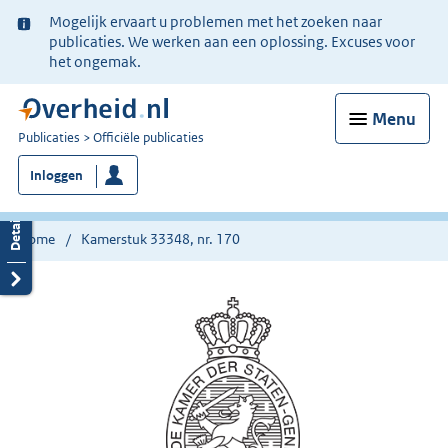
Ter
Mogelijk ervaart u problemen met het zoeken naar
informatie:
publicaties. We werken aan een oplossing. Excuses voor
het ongemak.
Menu
U
Publicaties
Officiële publicaties
bent
Inloggen
nu
hier:
Home
Kamerstuk 33348, nr. 170