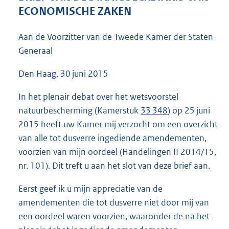
9
ECONOMISCHE ZAKEN
7
K
Aan de Voorzitter van de Tweede Kamer der Staten-
b
Generaal
Den Haag, 30 juni 2015
In het plenair debat over het wetsvoorstel
natuurbescherming (Kamerstuk
33 348
) op 25 juni
2015 heeft uw Kamer mij verzocht om een overzicht
van alle tot dusverre ingediende amendementen,
voorzien van mijn oordeel (Handelingen II 2014/15,
nr. 101). Dit treft u aan het slot van deze brief aan.
Eerst geef ik u mijn appreciatie van de
amendementen die tot dusverre niet door mij van
een oordeel waren voorzien, waaronder de na het