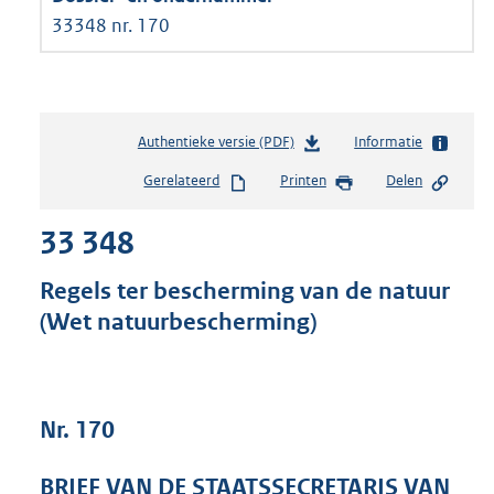
33348 nr. 170
Authentieke versie (PDF)
b
Informatie
e
Gerelateerd
Printen
Delen
s
t
33 348
a
n
d
Regels ter bescherming van de natuur
s
(Wet natuurbescherming)
g
r
o
o
t
Nr. 170
t
e
BRIEF VAN DE STAATSSECRETARIS VAN
: