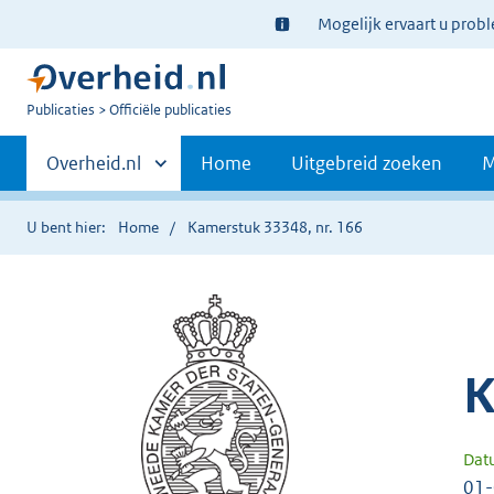
Ter
Mogelijk ervaart u prob
informatie:
U
Publicaties
Officiële publicaties
bent
Primaire
nu
Andere
Overheid.nl
Home
Uitgebreid zoeken
M
hier:
sites
navigatie
binnen
U bent hier:
Home
Kamerstuk 33348, nr. 166
K
Dat
01-