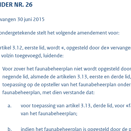
o
DER NR. 26
o
t
tvangen
30 juni 2015
t
e
ondergetekende stelt het volgende amendement voor:
:
artikel 3.12, eerste lid, wordt «, opgesteld door de» verva
3
 volzin toegevoegd, luidende:
7
K
Voor zover het faunabeheerplan niet wordt opgesteld door
b
negende lid, alsmede de artikelen 3.13, eerste en derde li
toepassing op de opsteller van het faunabeheerplan onders
faunabeheerplan, met dien verstande dat:
a.
voor toepassing van artikel 3.13, derde lid, voor
van het faunabeheerplan;
b.
indien het faunabeheerplan is opgesteld door de pr