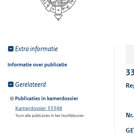
Toon
Extra informatie
meer
van:
Informatie over publicatie
3
Toon
Gerelateerd
Re
meer
van:
Publicaties in kamerdossier
Kamerdossier 33348
Nr
Toon alle publicaties in het hoofddossier
GE