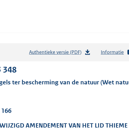
Authentieke versie (PDF)
b
Informatie
e
s
3 348
t
gels ter bescherming van de natuur (Wet nat
a
n
d
s
. 166
g
r
WIJZIGD AMENDEMENT VAN HET LID THIEME