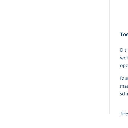
Toe
Dit
wor
opz
Fau
maa
sch
Thi