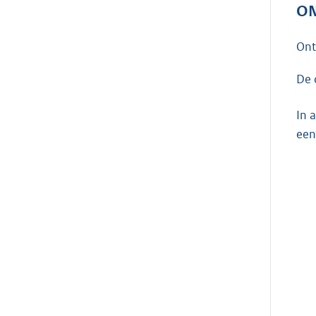
ON
On
De 
In 
een