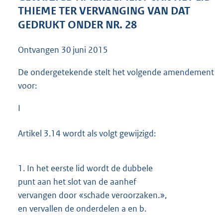
3
THIEME TER VERVANGING VAN DAT
9
GEDRUKT ONDER NR. 28
K
b
Ontvangen
30 juni 2015
De ondergetekende stelt het volgende amendement
voor:
I
Artikel 3.14 wordt als volgt gewijzigd:
1.
In het eerste lid wordt de dubbele
punt aan het slot van de aanhef
vervangen door «schade veroorzaken.»,
en vervallen de onderdelen a en b.