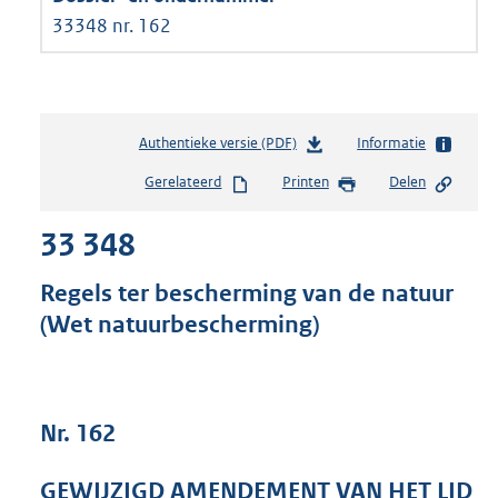
33348 nr. 162
Authentieke versie (PDF)
b
Informatie
e
Gerelateerd
Printen
Delen
s
t
33 348
a
n
d
Regels ter bescherming van de natuur
s
(Wet natuurbescherming)
g
r
o
o
t
Nr. 162
t
e
GEWIJZIGD AMENDEMENT VAN HET LID
: