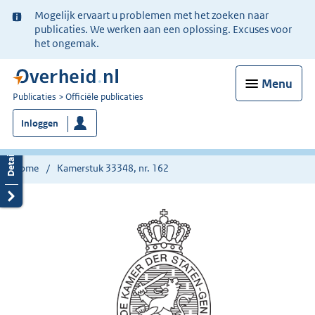
Ter
Mogelijk ervaart u problemen met het zoeken naar
informatie:
publicaties. We werken aan een oplossing. Excuses voor
het ongemak.
Menu
U
Publicaties
Officiële publicaties
bent
Inloggen
nu
hier:
Home
Kamerstuk 33348, nr. 162