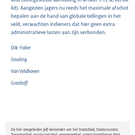
lid). Aangezien jagers nu reeds het maximale afschot
bepalen aan de hand van globale tellingen in het
veld, verwachten indieners dat hier geen extra
administratieve lasten aan zijn verbonden.
Dik-Faber
Smaling
Van Veldhoven
Grashoff
Disclaimer
De hier aangeboden pdf-bestanden van het Staatsblad, Staatscourant,
Tractatenblad, provinciaal blad, gemeenteblad, waterschapsblad en blad