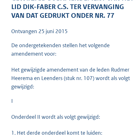
4
LID DIK-FABER C.S. TER VERVANGING
0
VAN DAT GEDRUKT ONDER NR. 77
K
b
Ontvangen
25 juni 2015
De ondergetekenden stellen het volgende
amendement voor:
Het gewijzigde amendement van de leden Rudmer
Heerema en Leenders (stuk nr. 107) wordt als volgt
gewijzigd:
I
Onderdeel II wordt als volgt gewijzigd:
1.
Het derde onderdeel komt te luiden: