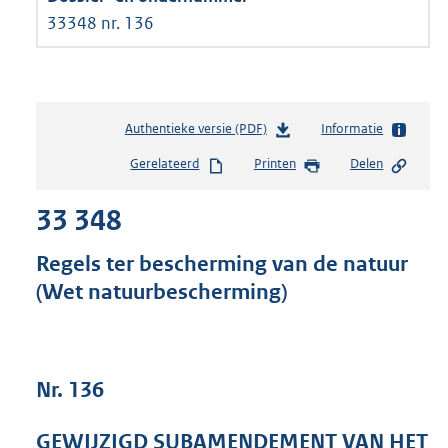
33348 nr. 136
Authentieke versie (PDF)
b
Informatie
e
Gerelateerd
Printen
Delen
s
t
33 348
a
n
d
Regels ter bescherming van de natuur
s
(Wet natuurbescherming)
g
r
o
o
t
Nr. 136
t
e
GEWIJZIGD SUBAMENDEMENT VAN HET
: