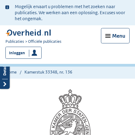
Ter
Mogelijk ervaart u problemen met het zoeken naar
informatie:
publicaties. We werken aan een oplossing. Excuses voor
het ongemak.
Menu
U
Publicaties
Officiële publicaties
bent
Inloggen
nu
hier:
Home
Kamerstuk 33348, nr. 136