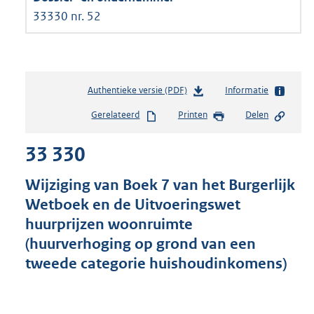
33330 nr. 52
Authentieke versie (PDF)
b
Informatie
e
Gerelateerd
Printen
Delen
s
t
33 330
a
n
d
Wijziging van Boek 7 van het Burgerlijk
s
Wetboek en de Uitvoeringswet
g
huurprijzen woonruimte
r
o
(huurverhoging op grond van een
o
tweede categorie huishoudinkomens)
t
t
e
: