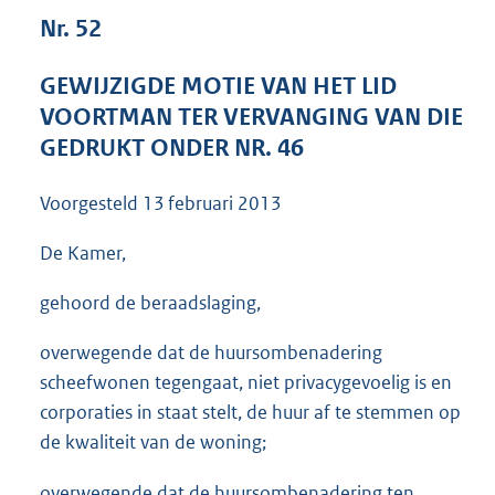
3
Nr. 52
9
K
GEWIJZIGDE MOTIE VAN HET LID
b
VOORTMAN TER VERVANGING VAN DIE
GEDRUKT ONDER NR. 46
Voorgesteld
13 februari 2013
De Kamer,
gehoord de beraadslaging,
overwegende dat de huursombenadering
scheefwonen tegengaat, niet privacygevoelig is en
corporaties in staat stelt, de huur af te stemmen op
de kwaliteit van de woning;
overwegende dat de huursombenadering ten