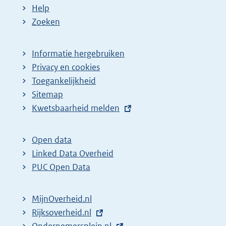
Help
Zoeken
Informatie hergebruiken
Privacy en cookies
Toegankelijkheid
Sitemap
E
Kwetsbaarheid melden
x
t
Open data
e
Linked Data Overheid
r
PUC Open Data
n
e
MijnOverheid.nl
l
E
Rijksoverheid.nl
i