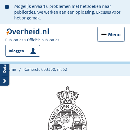
Ter
Mogelijk ervaart u problemen met het zoeken naar
informatie:
publicaties. We werken aan een oplossing. Excuses voor
het ongemak.
Menu
U
Publicaties
Officiële publicaties
bent
Inloggen
nu
hier:
Home
Kamerstuk 33330, nr. 52