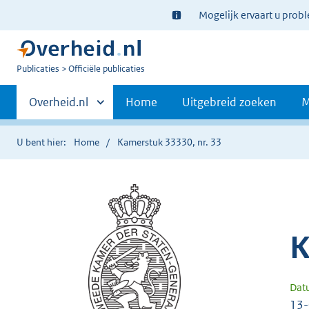
Ter
Mogelijk ervaart u prob
informatie:
U
Publicaties
Officiële publicaties
bent
Primaire
nu
Andere
Overheid.nl
Home
Uitgebreid zoeken
M
hier:
sites
navigatie
binnen
U bent hier:
Home
Kamerstuk 33330, nr. 33
K
Dat
13