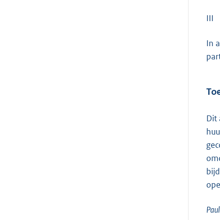
III
In 
par
Toe
Dit
huu
gec
omd
bij
ope
Paul