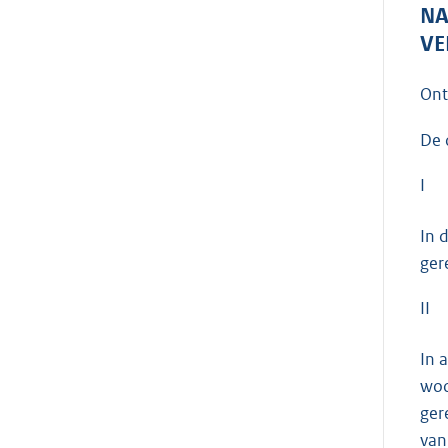
NA
VE
On
De 
I
In 
ger
II
In 
woo
ger
van