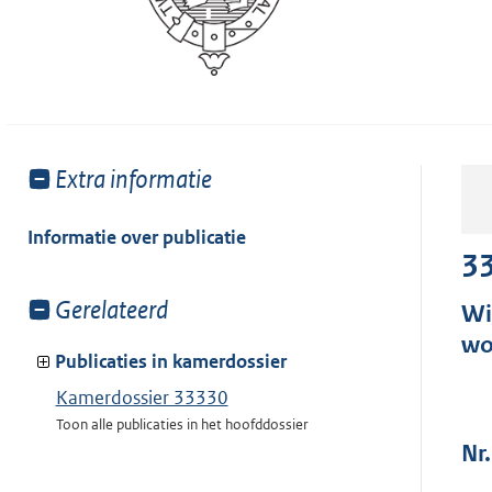
Toon
Extra informatie
meer
van:
Informatie over publicatie
3
Toon
Gerelateerd
Wi
meer
wo
van:
Publicaties in kamerdossier
Kamerdossier 33330
Toon alle publicaties in het hoofddossier
Nr.