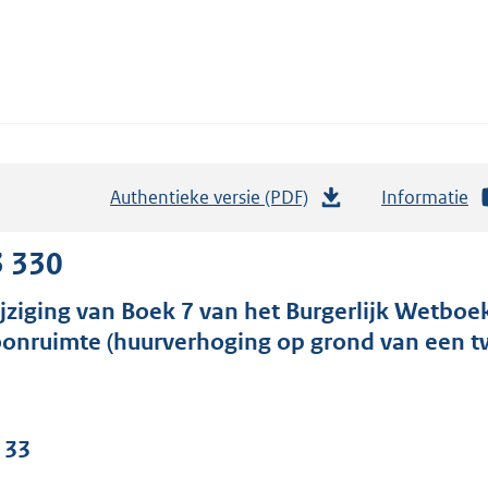
Authentieke versie (PDF)
b
Informatie
e
s
3 330
t
jziging van Boek 7 van het Burgerlijk Wetboe
a
onruimte (huurverhoging op grond van een t
n
d
s
g
 33
r