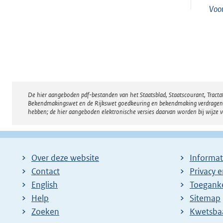
Voo
De hier aangeboden pdf-bestanden van het Staatsblad, Staatscourant, Tract
Disclaimer
Bekendmakingswet en de Rijkswet goedkeuring en bekendmaking verdragen voor
hebben; de hier aangeboden elektronische versies daarvan worden bij wijze 
Over deze website
Informat
Contact
Privacy 
English
Toeganke
Help
Sitemap
Zoeken
E
Kwetsba