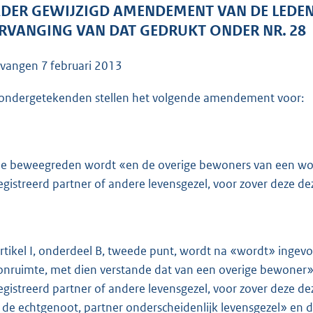
o
DER GEWIJZIGD AMENDEMENT VAN DE LEDEN
o
RVANGING VAN DAT GEDRUKT ONDER NR. 28
t
t
tvangen
7 februari 2013
e
:
ondergetekenden stellen het volgende amendement voor:
4
1
K
de beweegreden wordt «en de overige bewoners van een wo
b
egistreerd partner of andere levensgezel, voor zover deze 
artikel I, onderdeel B, tweede punt, wordt na «wordt» inge
nruimte, met dien verstande dat van een overige bewoner»
egistreerd partner of andere levensgezel, voor zover deze 
 de echtgenoot, partner onderscheidenlijk levensgezel» en d