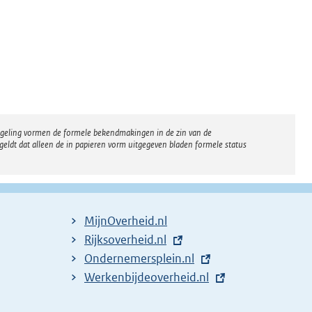
regeling vormen de formele bekendmakingen in de zin van de
eldt dat alleen de in papieren vorm uitgegeven bladen formele status
MijnOverheid.nl
E
Rijksoverheid.nl
x
E
Ondernemersplein.nl
t
x
E
Werkenbijdeoverheid.nl
e
t
x