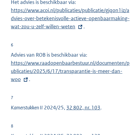
Het advies is beschikbaar via:
E
n
https://www.acoi.nl/publicaties/publicatie/gjqon1iz/a
x
e
dvies-over-betekenisvolle-actieve-openbaarmaking-
t
l
wat-zou-u-zelf-willen-weten
e
.
i
r
n
n
6
k
e
Advies van ROB is beschikbaar via:
E
:
l
https://www.raadopenbaarbestuur.nl/documenten/p
x
i
ublicaties/2025/6/17/transparantie-is-meer-dan-
t
n
woo
.
e
k
r
:
n
7
e
Kamerstukken II
2024/25,
32 802, nr. 103
.
l
i
8
n