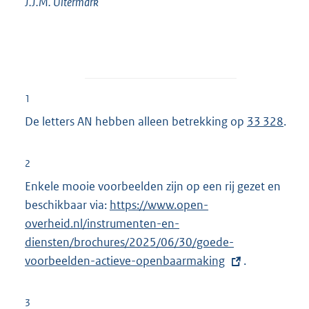
J.J.M.
Uitermark
1
De letters AN hebben alleen betrekking op
33 328
.
2
Enkele mooie voorbeelden zijn op een rij gezet en
beschikbaar via:
E
https://www.open-
overheid.nl/instrumenten-en-
x
diensten/brochures/2025/06/30/goede-
t
voorbeelden-actieve-openbaarmaking
e
.
r
n
3