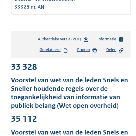
33328 nr. AN
Authentieke versie (PDF)
b
Informatie
e
Gerelateerd
Printen
Delen
s
t
33 328
a
n
d
Voorstel van wet van de leden Snels en
s
Sneller houdende regels over de
g
toegankelijkheid van informatie van
r
o
publiek belang (Wet open overheid)
o
t
35 112
t
e
Voorstel van wet van de leden Snels en
: