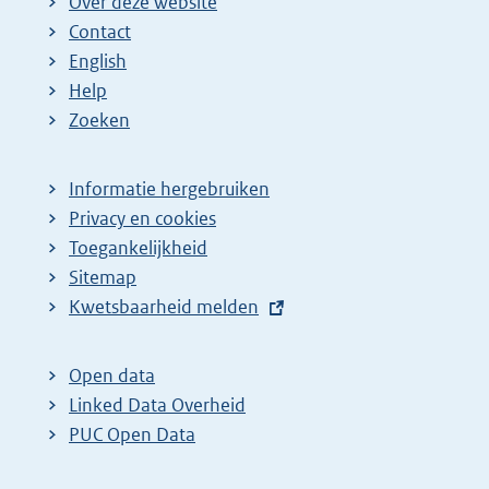
Over deze website
Contact
English
Help
Zoeken
Informatie hergebruiken
Privacy en cookies
Toegankelijkheid
Sitemap
E
Kwetsbaarheid melden
x
t
Open data
e
Linked Data Overheid
r
PUC Open Data
n
e