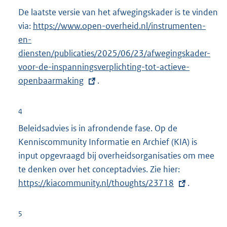
e
De laatste versie van het afwegingskader is te vinden
l
via:
E
https://www.open-overheid.nl/instrumenten-
i
en-
x
n
diensten/publicaties/2025/06/23/afwegingskader-
t
k
voor-de-inspanningsverplichting-tot-actieve-
e
:
openbaarmaking
r
.
n
e
4
l
Beleidsadvies is in afrondende fase. Op de
i
Kenniscommunity Informatie en Archief (KIA) is
n
input opgevraagd bij overheidsorganisaties om mee
k
te denken over het conceptadvies. Zie hier:
E
:
https://kiacommunity.nl/thoughts/23718
x
.
t
e
5
r