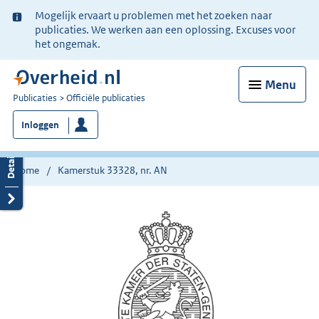
Ter
Mogelijk ervaart u problemen met het zoeken naar
informatie:
publicaties. We werken aan een oplossing. Excuses voor
het ongemak.
Menu
U
Publicaties
Officiële publicaties
bent
Inloggen
nu
hier:
Home
Kamerstuk 33328, nr. AN