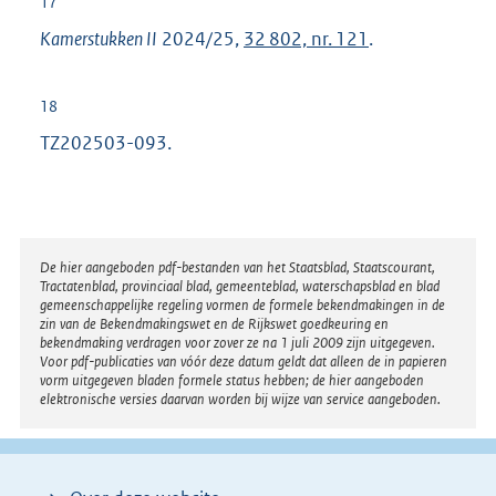
17
Kamerstukken II
2024/25,
32 802, nr. 121
.
18
TZ202503-093.
Disclaimer
De hier aangeboden pdf-bestanden van het Staatsblad, Staatscourant,
Tractatenblad, provinciaal blad, gemeenteblad, waterschapsblad en blad
gemeenschappelijke regeling vormen de formele bekendmakingen in de
zin van de Bekendmakingswet en de Rijkswet goedkeuring en
bekendmaking verdragen voor zover ze na 1 juli 2009 zijn uitgegeven.
Voor pdf-publicaties van vóór deze datum geldt dat alleen de in papieren
vorm uitgegeven bladen formele status hebben; de hier aangeboden
elektronische versies daarvan worden bij wijze van service aangeboden.