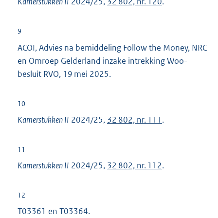
Kamerstukken II
2024/25,
32 802, nr. 120
.
k
:
9
ACOI, Advies na bemiddeling Follow the Money, NRC
en Omroep Gelderland inzake intrekking Woo-
besluit RVO, 19 mei 2025.
10
Kamerstukken II
2024/25,
32 802, nr. 111
.
11
Kamerstukken II
2024/25,
32 802, nr. 112
.
12
T03361 en T03364.