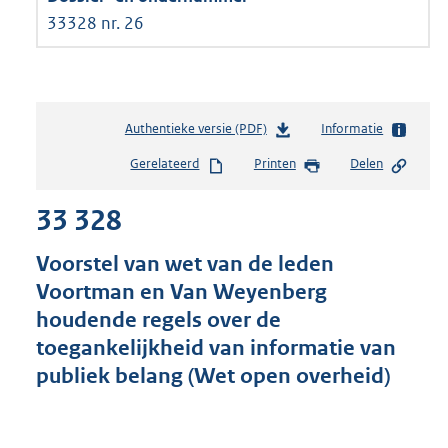
33328 nr. 26
Authentieke versie (PDF)
b
Informatie
e
Gerelateerd
Printen
Delen
s
t
33 328
a
n
d
Voorstel van wet van de leden
s
Voortman en Van Weyenberg
g
houdende regels over de
r
o
toegankelijkheid van informatie van
o
publiek belang (Wet open overheid)
t
t
e
: