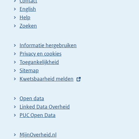
Contact
English
Help
Zoeken
Informatie hergebruiken
Privacy en cookies
Toegankelijkheid
Sitemap
E
Kwetsbaarheid melden
x
t
Open data
e
Linked Data Overheid
r
PUC Open Data
n
e
MijnOverheid.nl
l