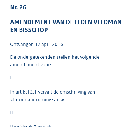
3
Nr. 26
9
K
AMENDEMENT VAN DE LEDEN VELDMAN
b
EN BISSCHOP
Ontvangen
12 april 2016
De ondergetekenden stellen het volgende
amendement voor:
I
In artikel 2.1 vervalt de omschrijving van
«Informatiecommissaris».
II
Hoofdstuk 7 vervalt.