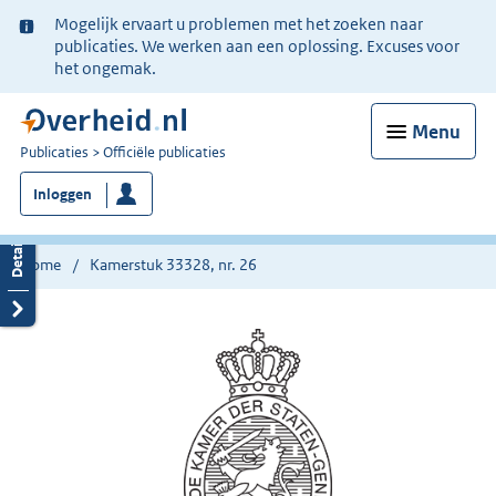
Ter
Mogelijk ervaart u problemen met het zoeken naar
informatie:
publicaties. We werken aan een oplossing. Excuses voor
het ongemak.
Menu
U
Publicaties
Officiële publicaties
bent
Inloggen
nu
hier:
Home
Kamerstuk 33328, nr. 26