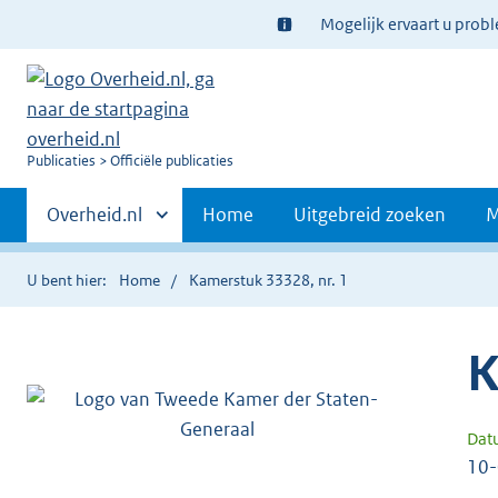
Ter
Mogelijk ervaart u prob
informatie:
U
Publicaties
Officiële publicaties
bent
Primaire
nu
Andere
Overheid.nl
Home
Uitgebreid zoeken
M
hier:
sites
navigatie
binnen
U bent hier:
Home
Kamerstuk 33328, nr. 1
K
Dat
10