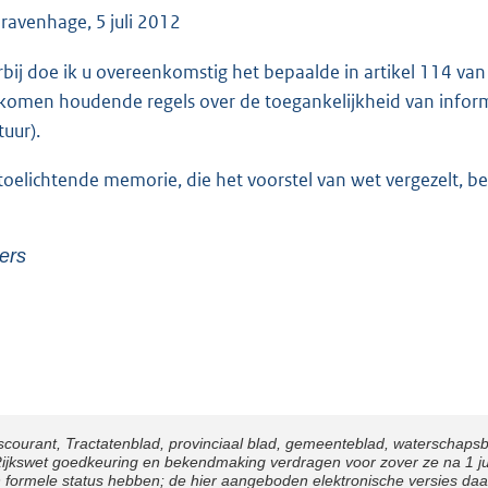
e
Gravenhage, 5 juli 2012
:
rbij doe ik u overeenkomstig het bepaalde in artikel 114 va
3
komen houdende regels over de toegankelijkheid van infor
8
tuur).
K
b
toelichtende memorie, die het voorstel van wet vergezelt, b
ers
scourant, Tractatenblad, provinciaal blad, gemeenteblad, waterschaps
kswet goedkeuring en bekendmaking verdragen voor zover ze na 1 juli 
n formele status hebben; de hier aangeboden elektronische versies da