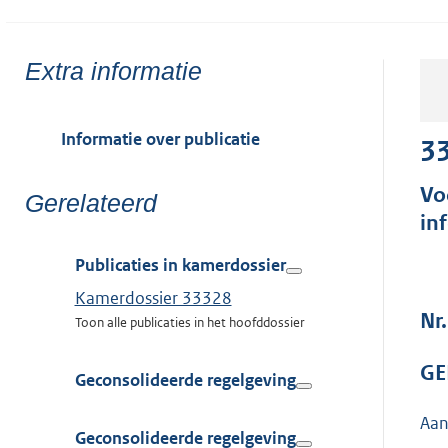
Toon
Extra informatie
meer
van:
Informatie over publicatie
3
Vo
Toon
Gerelateerd
in
meer
van:
Publicaties in kamerdossier
Kamerdossier 33328
Nr.
Toon alle publicaties in het hoofddossier
GE
Geconsolideerde regelgeving
Aan
Geconsolideerde regelgeving