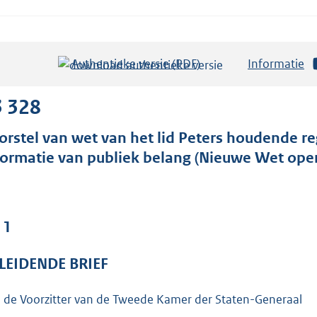
Authentieke versie (PDF)
b
Informatie
e
s
3 328
t
orstel van wet van het lid Peters houdende re
a
formatie van publiek belang (Nieuwe Wet ope
n
d
s
g
 1
r
o
LEIDENDE BRIEF
o
t
 de Voorzitter van de Tweede Kamer der Staten-Generaal
t