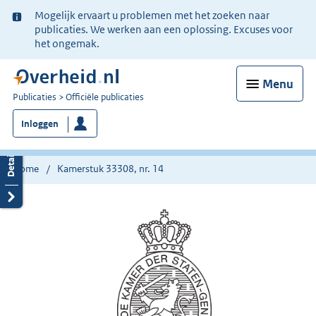
Ter
Mogelijk ervaart u problemen met het zoeken naar
informatie:
publicaties. We werken aan een oplossing. Excuses voor
het ongemak.
Menu
U
Publicaties
Officiële publicaties
bent
Inloggen
nu
hier:
Home
Kamerstuk 33308, nr. 14