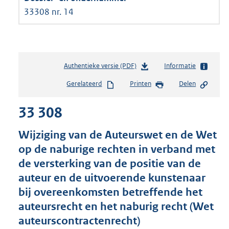
33308 nr. 14
Authentieke versie (PDF)
b
Informatie
e
Gerelateerd
Printen
Delen
s
t
33 308
a
n
d
Wijziging van de Auteurswet en de Wet
s
op de naburige rechten in verband met
g
de versterking van de positie van de
r
o
auteur en de uitvoerende kunstenaar
o
bij overeenkomsten betreffende het
t
auteursrecht en het naburig recht (Wet
t
e
auteurscontractenrecht)
: