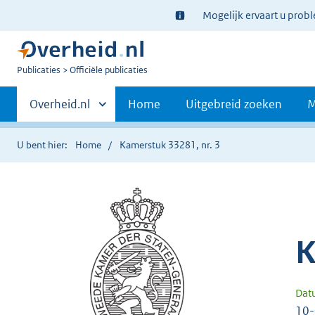
Ter
Mogelijk ervaart u prob
informatie:
U
Publicaties
Officiële publicaties
bent
Primaire
nu
Andere
Overheid.nl
Home
Uitgebreid zoeken
M
hier:
sites
navigatie
binnen
U bent hier:
Home
Kamerstuk 33281, nr. 3
K
Dat
10