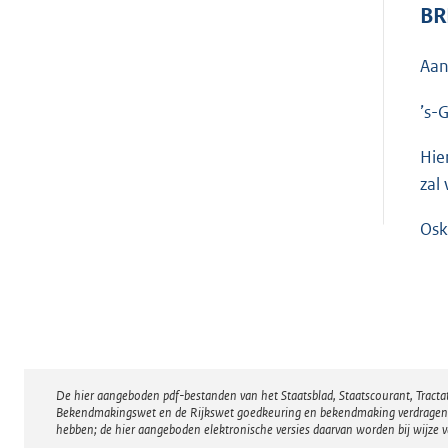
BR
Aan
’s-
Hie
zal
Os
De hier aangeboden pdf-bestanden van het Staatsblad, Staatscourant, Tract
Disclaimer
Bekendmakingswet en de Rijkswet goedkeuring en bekendmaking verdragen voor
hebben; de hier aangeboden elektronische versies daarvan worden bij wijze 