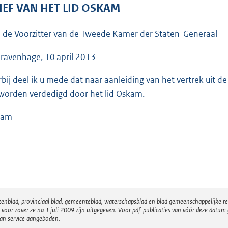
o
IEF VAN HET LID OSKAM
o
t
 de Voorzitter van de Tweede Kamer der Staten-Generaal
t
e
Gravenhage, 10 april 2013
:
rbij deel ik u mede dat naar aanleiding van het vertrek uit de
3
 worden verdedigd door het lid Oskam.
8
K
kam
b
atenblad, provinciaal blad, gemeenteblad, waterschapsblad en blad gemeenschappelijke 
 zover ze na 1 juli 2009 zijn uitgegeven. Voor pdf-publicaties van vóór deze datum g
van service aangeboden.