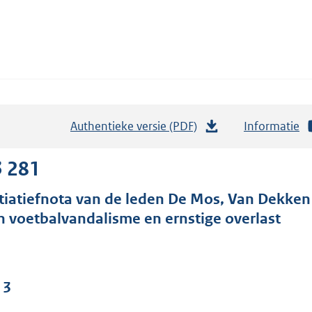
Authentieke versie (PDF)
b
Informatie
e
s
3 281
t
itiatiefnota van de leden De Mos, Van Dekken 
a
n voetbalvandalisme en ernstige overlast
n
d
s
g
 3
r