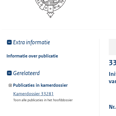
Toon
Extra informatie
meer
van:
Informatie over publicatie
3
Toon
Gerelateerd
In
meer
va
van:
Publicaties in kamerdossier
Kamerdossier 33281
Toon alle publicaties in het hoofddossier
Nr.