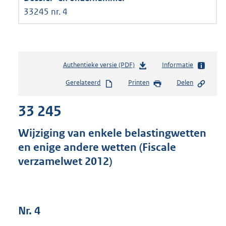
33245 nr. 4
Authentieke versie (PDF)
b
Informatie
e
Gerelateerd
Printen
Delen
s
t
33 245
a
n
d
Wijziging van enkele belastingwetten
s
en enige andere wetten (Fiscale
g
verzamelwet 2012)
r
o
o
t
t
Nr. 4
e
: