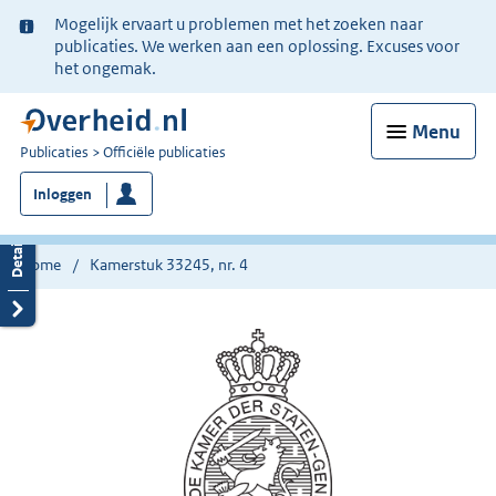
Ter
Mogelijk ervaart u problemen met het zoeken naar
informatie:
publicaties. We werken aan een oplossing. Excuses voor
het ongemak.
Menu
U
Publicaties
Officiële publicaties
bent
Inloggen
nu
hier:
Home
Kamerstuk 33245, nr. 4