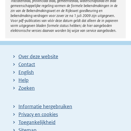
Tractatenblad, provinciaal blad, gemeenteblad, waterschapsblad en blad
gemeenschappelijke regeling vormen de formele bekendmakingen in de
zin van de Bekendmakingswet en de Rijkswet goedkeuring en
bekendmaking verdragen voor zover ze na 1 juli 2009 zijn uitgegeven.
Voor pdf-publicaties van vóór deze datum geldt dat alleen de in papieren
vorm uitgegeven bladen formele status hebben; de hier aangeboden
elektronische versies daarvan worden bij wijze van service aangeboden.
Over deze website
Contact
English
Help
Zoeken
Informatie hergebruiken
Privacy en cookies
Toegankelijkheid
Sitemap