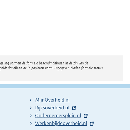
regeling vormen de formele bekendmakingen in de zin van de
eldt dat alleen de in papieren vorm uitgegeven bladen formele status
MijnOverheid.nl
E
Rijksoverheid.nl
x
E
Ondernemersplein.nl
t
x
E
Werkenbijdeoverheid.nl