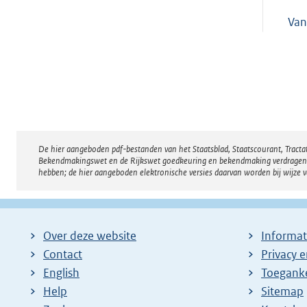
Van
De hier aangeboden pdf-bestanden van het Staatsblad, Staatscourant, Tract
Disclaimer
Bekendmakingswet en de Rijkswet goedkeuring en bekendmaking verdragen voor
hebben; de hier aangeboden elektronische versies daarvan worden bij wijze 
Over deze website
Informat
Contact
Privacy 
English
Toeganke
Help
Sitemap