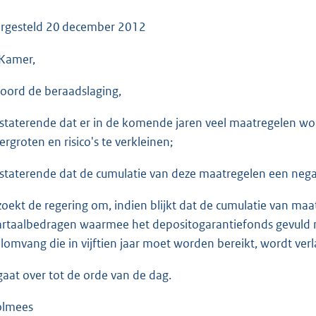
o
o
rgesteld
20 december 2012
t
Kamer,
t
e
oord de beraadslaging,
:
3
staterende dat er in de komende jaren veel maatregelen wo
7
ergroten en risico's te verkleinen;
K
b
staterende dat de cumulatie van deze maatregelen een negat
zoekt de regering om, indien blijkt dat de cumulatie van maa
rtaalbedragen waarmee het depositogarantiefonds gevuld mo
lomvang die in vijftien jaar moet worden bereikt, wordt ver
gaat over tot de orde van de dag.
olmees