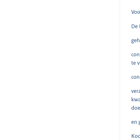
Voo
De 
geh
con
te v
con
ver
kwa
doe
en 
Ko