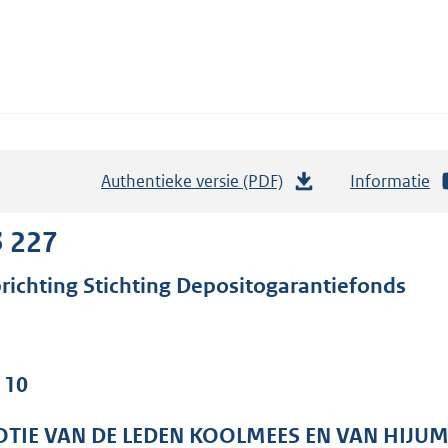
Authentieke versie (PDF)
b
Informatie
e
s
3 227
t
richting Stichting Depositogarantiefonds
a
n
d
s
 10
g
r
TIE VAN DE LEDEN KOOLMEES EN VAN HIJU