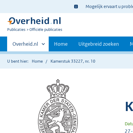
Ter
Mogelijk ervaart u prob
informatie:
U
Publicaties
Officiële publicaties
bent
Primaire
nu
Andere
Overheid.nl
Home
Uitgebreid zoeken
M
hier:
sites
navigatie
binnen
U bent hier:
Home
Kamerstuk 33227, nr. 10
K
Dat
27