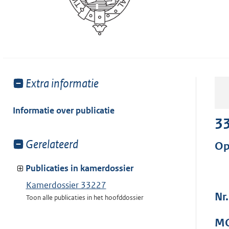
Toon
Extra informatie
meer
van:
Informatie over publicatie
3
Toon
Gerelateerd
Op
meer
van:
Publicaties in kamerdossier
Kamerdossier 33227
Nr.
Toon alle publicaties in het hoofddossier
MO