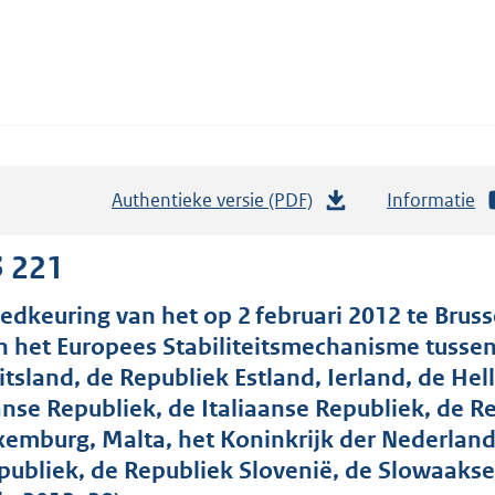
Authentieke versie (PDF)
b
Informatie
e
s
3 221
t
edkeuring van het op 2 februari 2012 te Bruss
a
n het Europees Stabiliteitsmechanisme tussen
n
itsland, de Republiek Estland, Ierland, de Hel
d
anse Republiek, de Italiaanse Republiek, de 
s
xemburg, Malta, het Koninkrijk der Nederland
g
r
publiek, de Republiek Slovenië, de Slowaakse