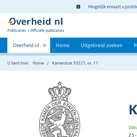
Ter
Mogelijk ervaart u prob
informatie:
U
Publicaties
Officiële publicaties
bent
Primaire
nu
Andere
Overheid.nl
Home
Uitgebreid zoeken
M
hier:
sites
navigatie
binnen
U bent hier:
Home
Kamerstuk 33221, nr. 11
K
Dat
25