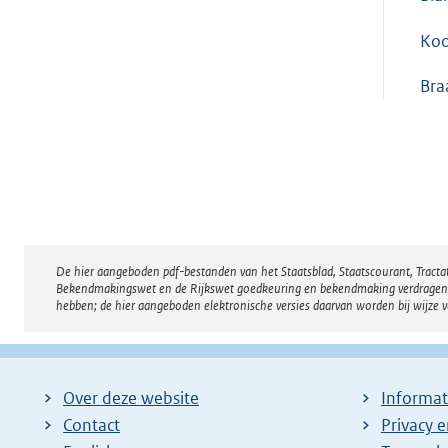
Ko
Bra
De hier aangeboden pdf-bestanden van het Staatsblad, Staatscourant, Tract
Disclaimer
Bekendmakingswet en de Rijkswet goedkeuring en bekendmaking verdragen voor
hebben; de hier aangeboden elektronische versies daarvan worden bij wijze 
Over deze website
Informat
Contact
Privacy 