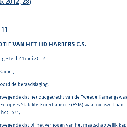
o
b. 2012, 28
)
o
t
t
 11
e
:
TIE VAN HET LID HARBERS C.S.
4
1
rgesteld
24 mei 2012
K
b
Kamer,
oord de beraadslaging,
rwegende dat het budgetrecht van de Tweede Kamer gewaar
 Europees Stabiliteitsmechanisme (ESM) waar nieuwe financ
 het ESM;
rwegende dat bij het verhogen van het maatschappelijk kapit