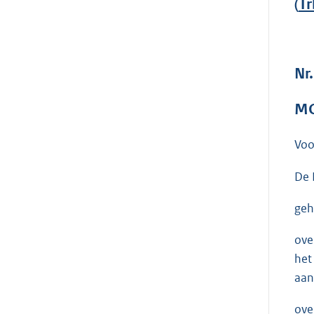
(
Tr
Nr.
MO
Voo
De 
geh
ove
het
aan
ove