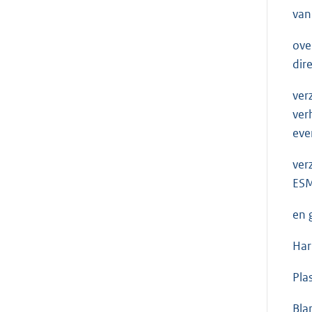
van
ove
dir
ver
ver
eve
ver
ESM
en 
Har
Pla
Bla