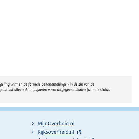
regeling vormen de formele bekendmakingen in de zin van de
eldt dat alleen de in papieren vorm uitgegeven bladen formele status
MijnOverheid.nl
E
Rijksoverheid.nl