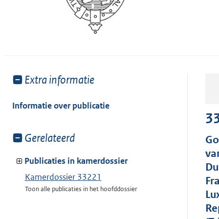
Toon
Extra informatie
meer
van:
Informatie over publicatie
3
Toon
Gerelateerd
Go
meer
va
van:
Publicaties in kamerdossier
Du
Kamerdossier 33221
Fr
Toon alle publicaties in het hoofddossier
Lu
Re