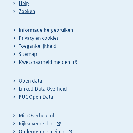
Help
Zoeken
Informatie hergebruiken
Privacy en cookies
Toegankelijkheid
Sitemap
E
Kwetsbaarheid melden
x
t
Open data
e
Linked Data Overheid
r
PUC Open Data
n
e
MijnOverheid.nl
l
E
Rijksoverheid.nl
i
x
E
Ondernemersplein.nl