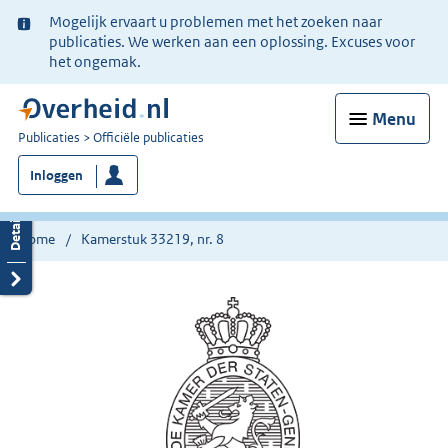
Ter
Mogelijk ervaart u problemen met het zoeken naar
informatie:
publicaties. We werken aan een oplossing. Excuses voor
het ongemak.
Menu
U
Publicaties
Officiële publicaties
bent
Inloggen
nu
hier:
Home
Kamerstuk 33219, nr. 8