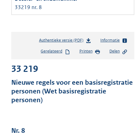
33219 nr. 8
Authentieke versie (PDF)
b
Informatie
e
Gerelateerd
Printen
Delen
s
t
33 219
a
n
d
Nieuwe regels voor een basisregistratie
s
personen (Wet basisregistratie
g
personen)
r
o
o
t
t
Nr. 8
e
: