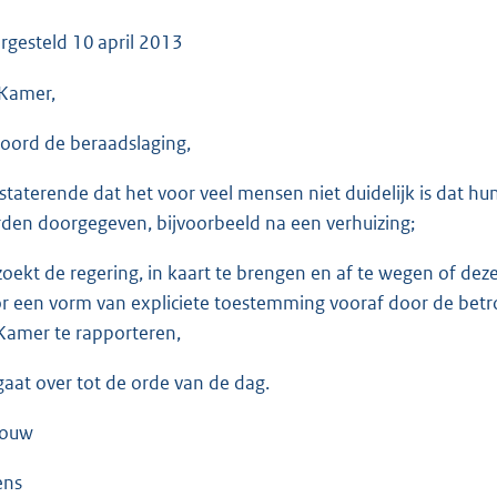
o
o
rgesteld
10 april 2013
t
Kamer,
t
e
oord de beraadslaging,
:
3
staterende dat het voor veel mensen niet duidelijk is dat 
8
den doorgegeven, bijvoorbeeld na een verhuizing;
K
b
zoekt de regering, in kaart te brengen en af te wegen of d
r een vorm van expliciete toestemming vooraf door de betr
Kamer te rapporteren,
gaat over tot de orde van de dag.
houw
ens