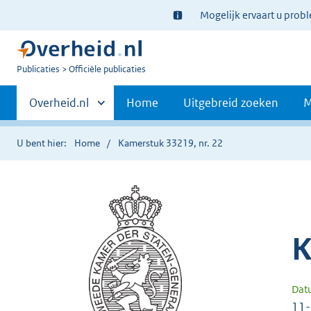
Ter
Mogelijk ervaart u prob
informatie:
U
Publicaties
Officiële publicaties
bent
Primaire
nu
Andere
Overheid.nl
Home
Uitgebreid zoeken
M
hier:
sites
navigatie
binnen
U bent hier:
Home
Kamerstuk 33219, nr. 22
K
Dat
11