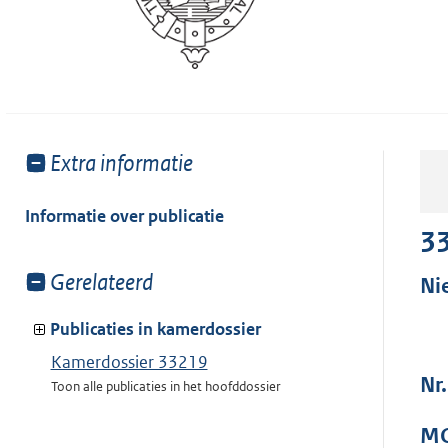
Toon
Extra informatie
meer
van:
Informatie over publicatie
3
Toon
Gerelateerd
Ni
meer
van:
Publicaties in kamerdossier
Kamerdossier 33219
Nr.
Toon alle publicaties in het hoofddossier
MO