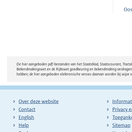
Oos
De hier aangeboden pdf-bestanden van het Staatsblad, Staatscourant, Tract
Disclaimer
Bekendmakingswet en de Rijkswet goedkeuring en bekendmaking verdragen voor
hebben; de hier aangeboden elektronische versies daarvan worden bij wijze 
Over deze website
Informat
Contact
Privacy 
English
Toeganke
Help
Sitemap