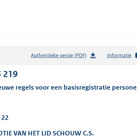
Authentieke versie (PDF)
b
Informatie
e
s
3 219
t
euwe regels voor een basisregistratie persone
a
n
d
s
 22
g
r
TIE VAN HET LID SCHOUW C.S.