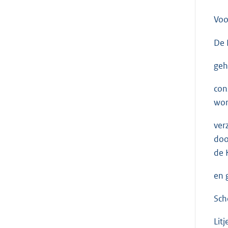
Voo
De 
geh
con
wor
ver
doo
de 
en 
Sc
Litj