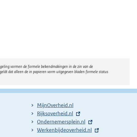
regeling vormen de formele bekendmakingen in de zin van de
eldt dat alleen de in papieren vorm uitgegeven bladen formele status
MijnOverheid.nl
E
Rijksoverheid.nl
x
E
Ondernemersplein.nl
t
x
E
Werkenbijdeoverheid.nl