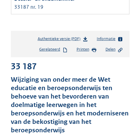
33187 nr. 19
Authentieke versie (PDF)
b
Informatie
e
Gerelateerd
Printen
Delen
s
t
33 187
a
n
d
Wijziging van onder meer de Wet
s
educatie en beroepsonderwijs ten
g
behoeve van het bevorderen van
r
o
doelmatige leerwegen in het
o
beroepsonderwijs en het moderniseren
t
van de bekostiging van het
t
e
beroepsonderwijs
: