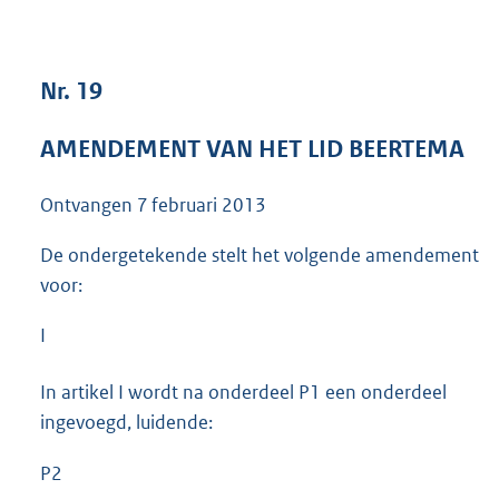
4
1
K
Nr. 19
b
AMENDEMENT VAN HET LID BEERTEMA
Ontvangen
7 februari 2013
De ondergetekende stelt het volgende amendement
voor:
I
In artikel I wordt na onderdeel P1 een onderdeel
ingevoegd, luidende:
P2