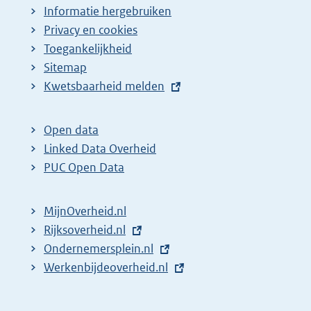
Informatie hergebruiken
Privacy en cookies
Toegankelijkheid
Sitemap
E
Kwetsbaarheid melden
x
t
Open data
e
Linked Data Overheid
r
PUC Open Data
n
e
MijnOverheid.nl
l
E
Rijksoverheid.nl
i
x
E
Ondernemersplein.nl
n
t
x
E
Werkenbijdeoverheid.nl
k
e
t
x
:
r
e
t