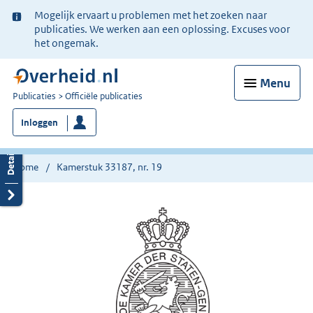
Ter
Mogelijk ervaart u problemen met het zoeken naar
informatie:
publicaties. We werken aan een oplossing. Excuses voor
het ongemak.
Menu
U
Publicaties
Officiële publicaties
bent
Inloggen
nu
hier:
Home
Kamerstuk 33187, nr. 19