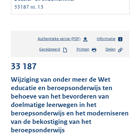
33187 nr. 13
Authentieke versie (PDF)
b
Informatie
e
Gerelateerd
Printen
Delen
s
t
33 187
a
n
d
Wijziging van onder meer de Wet
s
educatie en beroepsonderwijs ten
g
behoeve van het bevorderen van
r
o
doelmatige leerwegen in het
o
beroepsonderwijs en het moderniseren
t
van de bekostiging van het
t
e
beroepsonderwijs
: