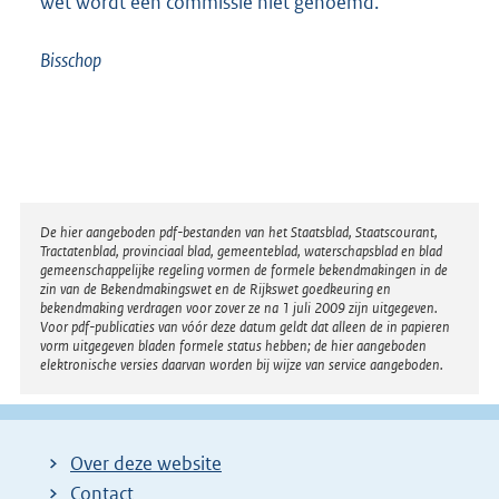
wet wordt een commissie niet genoemd.
Bisschop
Disclaimer
De hier aangeboden pdf-bestanden van het Staatsblad, Staatscourant,
Tractatenblad, provinciaal blad, gemeenteblad, waterschapsblad en blad
gemeenschappelijke regeling vormen de formele bekendmakingen in de
zin van de Bekendmakingswet en de Rijkswet goedkeuring en
bekendmaking verdragen voor zover ze na 1 juli 2009 zijn uitgegeven.
Voor pdf-publicaties van vóór deze datum geldt dat alleen de in papieren
vorm uitgegeven bladen formele status hebben; de hier aangeboden
elektronische versies daarvan worden bij wijze van service aangeboden.
Over deze website
Contact