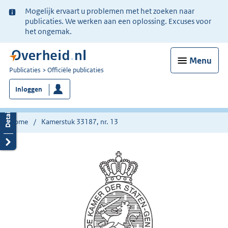
Ter
Mogelijk ervaart u problemen met het zoeken naar
informatie:
publicaties. We werken aan een oplossing. Excuses voor
het ongemak.
Menu
U
Publicaties
Officiële publicaties
bent
Inloggen
nu
hier:
Home
Kamerstuk 33187, nr. 13