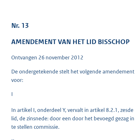
3
9
K
Nr. 13
b
AMENDEMENT VAN HET LID BISSCHOP
Ontvangen
26 november 2012
De ondergetekende stelt het volgende amendement
voor:
I
In artikel I, onderdeel Y, vervalt in artikel 8.2.1, zesde
lid, de zinsnede: door een door het bevoegd gezag in
te stellen commissie.