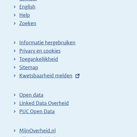
English
Help
Zoeken
Informatie hergebruiken
Privacy en cookies
Toegankelijkheid
Sitemap
E
Kwetsbaarheid melden
x
t
Open data
e
Linked Data Overheid
r
PUC Open Data
n
e
MijnOverheid.nl
l