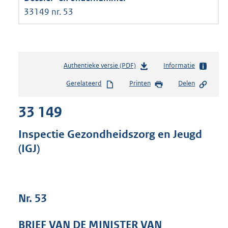
33149 nr. 53
Authentieke versie (PDF)
b
Informatie
e
Gerelateerd
Printen
Delen
s
t
33 149
a
n
d
Inspectie Gezondheidszorg en Jeugd
s
(IGJ)
g
r
o
o
t
Nr. 53
t
e
BRIEF VAN DE MINISTER VAN
: