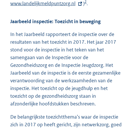
2
www.landelijkmeldpuntzorg.nl
t
)
.
x
e
t
r
e
Jaarbeeld inspectie: Toezicht in beweging
n
r
e
n
In het Jaarbeeld rapporteert de inspectie over de
l
e
resultaten van het toezicht in 2017. Het jaar 2017
i
l
stond voor de inspectie in het teken van het
n
i
samengaan van de Inspectie voor de
k
n
Gezondheidszorg en de Inspectie Jeugdzorg. Het
:
k
Jaarbeeld van de inspectie is de eerste gezamenlijke
:
verantwoording van de werkzaamheden van de
inspectie. Het toezicht op de jeugdhulp en het
toezicht op de gezondheidszorg staan in
afzonderlijke hoofdstukken beschreven.
De belangrijkste toezichtthema’s waar de inspectie
zich in 2017 op heeft gericht, zijn netwerkzorg, goed