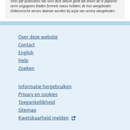
Voor pdf-publicaties van vóór deze datum geldt dat alleen de in papieren
vorm uitgegeven bladen formele status hebben; de hier aangeboden
elektronische versies daarvan worden bij wijze van service aangeboden.
Over deze website
Contact
English
Help
Zoeken
Informatie hergebruiken
Privacy en cookies
Toegankelijkheid
Sitemap
E
Kwetsbaarheid melden
x