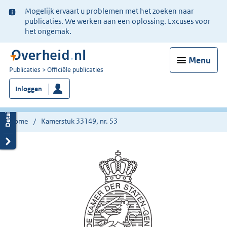
Ter
Mogelijk ervaart u problemen met het zoeken naar
informatie:
publicaties. We werken aan een oplossing. Excuses voor
het ongemak.
Menu
U
Publicaties
Officiële publicaties
bent
Inloggen
nu
hier:
Home
Kamerstuk 33149, nr. 53