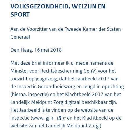
4
VOLKSGEZONDHEID, WELZIJN EN
0
SPORT
K
b
Aan de Voorzitter van de Tweede Kamer der Staten-
Generaal
Den Haag, 16 mei 2018
Met deze brief informeer ik u, mede namens de
Minister voor Rechtsbescherming (JenV) voor het
toezicht op jeugdzorg, dat het Jaarbeeld 2017 van
de Inspectie Gezondheidszorg en Jeugd in oprichting
(hierna: inspectie) en het Klachtbeeld 2017 van het
Landelijk Meldpunt Zorg digitaal beschikbaar zijn.
Het Jaarbeeld is te vinden op de website van de
1
inspectie (
E
www.igj.nl
)
en het Klachtbeeld op de
website van het Landelijk Meldpunt Zorg (
x
E