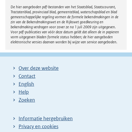
r
Disclaimer
De hier aangeboden pdf-bestanden van het Staatsblad, Staatscourant,
Tractatenblad, provinciaal blad, gemeenteblad, waterschapsblad en blad
n
gemeenschappelijke regeling vormen de formele bekendmakingen in de
e
zin van de Bekendmakingswet en de Rijkswet goedkeuring en
bekendmaking verdragen voor zover ze na 1 juli 2009 zijn uitgegeven.
l
Voor pdf-publicaties van vóór deze datum geldt dat alleen de in papieren
i
vorm uitgegeven bladen formele status hebben; de hier aangeboden
elektronische versies daarvan worden bij wijze van service aangeboden.
n
k
:
Over deze website
Contact
English
Help
Zoeken
Informatie hergebruiken
Privacy en cookies