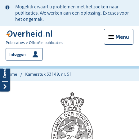
Ter
Mogelijk ervaart u problemen met het zoeken naar
informatie:
publicaties. We werken aan een oplossing. Excuses voor
het ongemak.
Menu
U
Publicaties
Officiële publicaties
bent
Inloggen
nu
hier:
Home
Kamerstuk 33149, nr. 51