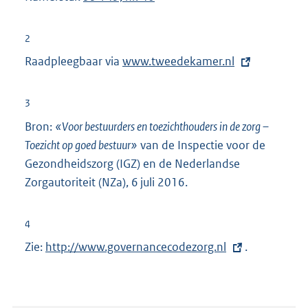
2
Raadpleegbaar via
E
www.tweedekamer.nl
x
t
3
e
Bron:
«Voor bestuurders en toezichthouders in de zorg –
r
Toezicht op goed bestuur»
van de Inspectie voor de
n
Gezondheidszorg (IGZ) en de Nederlandse
e
Zorgautoriteit (NZa), 6 juli 2016.
l
i
4
n
Zie:
E
http://www.governancecodezorg.nl
.
k
x
:
t
e