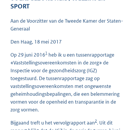
4
SPORT
5
K
Aan de Voorzitter van de Tweede Kamer der Staten-
b
Generaal
Den Haag, 18 mei 2017
1
Op 29 juni 2016
heb ik u een tussenrapportage
«Vaststellingsovereenkomsten in de zorg» de
Inspectie voor de gezondheidszorg (IGZ)
toegestuurd. De tussenrapportage zag op
vaststellingsovereenkomsten met ongewenste
geheimhoudingsbepalingen, die een belemmering
vormen voor de openheid en transparantie in de
zorg vormen.
2
Bijgaand treft u het vervolgrapport aan
. Uit dit