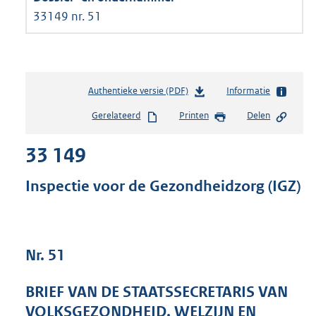
33149 nr. 51
Authentieke versie (PDF)
b
Informatie
e
Gerelateerd
Printen
Delen
s
t
33 149
a
n
d
Inspectie voor de Gezondheidzorg (IGZ)
s
g
r
o
Nr. 51
o
t
t
BRIEF VAN DE STAATSSECRETARIS VAN
e
VOLKSGEZONDHEID, WELZIJN EN
: