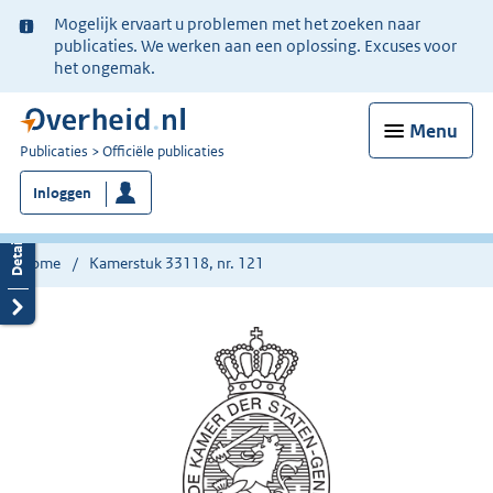
Ter
Mogelijk ervaart u problemen met het zoeken naar
informatie:
publicaties. We werken aan een oplossing. Excuses voor
het ongemak.
Menu
U
Publicaties
Officiële publicaties
bent
Inloggen
nu
hier:
Home
Kamerstuk 33118, nr. 121