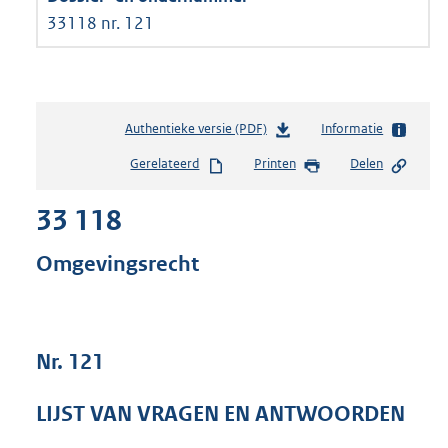
33118 nr. 121
Authentieke versie (PDF)
b
Informatie
e
Gerelateerd
Printen
Delen
s
t
33 118
a
n
d
Omgevingsrecht
s
g
r
o
Nr. 121
o
t
t
LIJST VAN VRAGEN EN ANTWOORDEN
e
: