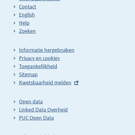
Contact
English
Help
Zoeken
Informatie hergebruiken
Privacy en cookies
Toegankelijkheid
Sitemap
E
Kwetsbaarheid melden
x
t
Open data
e
Linked Data Overheid
r
PUC Open Data
n
e