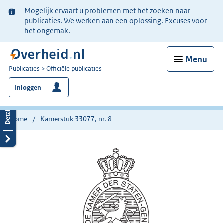
Ter
Mogelijk ervaart u problemen met het zoeken naar
informatie:
publicaties. We werken aan een oplossing. Excuses voor
het ongemak.
Menu
U
Publicaties
Officiële publicaties
bent
Inloggen
nu
hier:
Home
Kamerstuk 33077, nr. 8