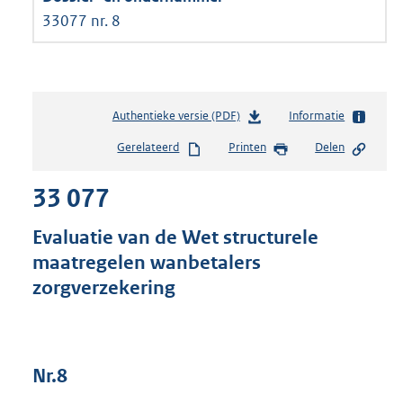
33077 nr. 8
Authentieke versie (PDF)
b
Informatie
e
Gerelateerd
Printen
Delen
s
t
33 077
a
n
d
Evaluatie van de Wet structurele
s
maatregelen wanbetalers
g
zorgverzekering
r
o
o
t
t
Nr.8
e
: