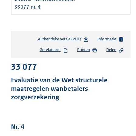
33077 nr. 4
Authentieke versie (PDF)
b
Informatie
e
Gerelateerd
Printen
Delen
s
t
33 077
a
n
d
Evaluatie van de Wet structurele
s
maatregelen wanbetalers
g
zorgverzekering
r
o
o
t
t
Nr. 4
e
: