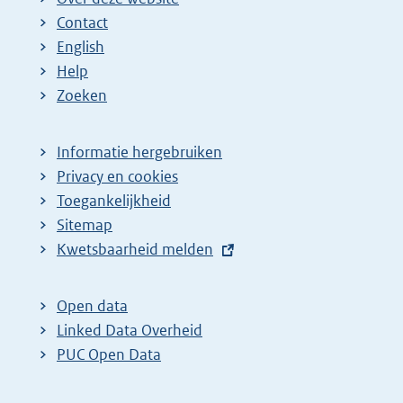
Contact
English
Help
Zoeken
Informatie hergebruiken
Privacy en cookies
Toegankelijkheid
Sitemap
E
Kwetsbaarheid melden
x
t
Open data
e
Linked Data Overheid
r
PUC Open Data
n
e