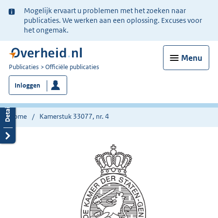
Ter
Mogelijk ervaart u problemen met het zoeken naar
informatie:
publicaties. We werken aan een oplossing. Excuses voor
het ongemak.
Menu
U
Publicaties
Officiële publicaties
bent
Inloggen
nu
hier:
Home
Kamerstuk 33077, nr. 4