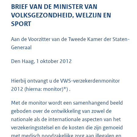
5
BRIEF VAN DE MINISTER VAN
1
VOLKSGEZONDHEID, WELZIJN EN
K
SPORT
b
Aan de Voorzitter van de Tweede Kamer der Staten-
Generaal
Den Haag, 1 oktober 2012
Hierbij ontvangt u de VWS-verzekerdenmonitor
2012 (hierna: monitor)*) .
Met de monitor wordt een samenhangend beeld
geboden over de ontwikkeling van zowel de
nationale als de internationale aspecten van het
verzekeringsstelsel en de kosten die zijn gemoeid
met medisch noodzakelijke zorg aan illegalen en