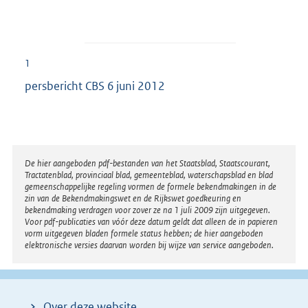
1
persbericht CBS 6 juni 2012
Disclaimer
De hier aangeboden pdf-bestanden van het Staatsblad, Staatscourant,
Tractatenblad, provinciaal blad, gemeenteblad, waterschapsblad en blad
gemeenschappelijke regeling vormen de formele bekendmakingen in de
zin van de Bekendmakingswet en de Rijkswet goedkeuring en
bekendmaking verdragen voor zover ze na 1 juli 2009 zijn uitgegeven.
Voor pdf-publicaties van vóór deze datum geldt dat alleen de in papieren
vorm uitgegeven bladen formele status hebben; de hier aangeboden
elektronische versies daarvan worden bij wijze van service aangeboden.
Over deze website