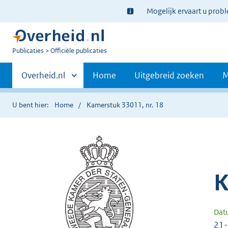
Ter
Mogelijk ervaart u prob
informatie:
U
Publicaties
Officiële publicaties
bent
Primaire
nu
Andere
Overheid.nl
Home
Uitgebreid zoeken
M
hier:
sites
navigatie
binnen
U bent hier:
Home
Kamerstuk 33011, nr. 18
K
Dat
21