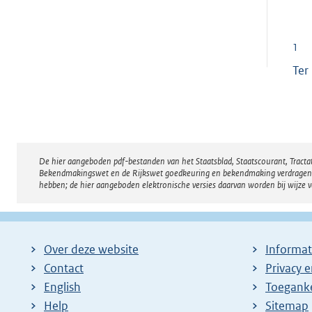
1
Ter
De hier aangeboden pdf-bestanden van het Staatsblad, Staatscourant, Tract
Disclaimer
Bekendmakingswet en de Rijkswet goedkeuring en bekendmaking verdragen voor
hebben; de hier aangeboden elektronische versies daarvan worden bij wijze 
Over deze website
Informat
Contact
Privacy 
English
Toeganke
Help
Sitemap