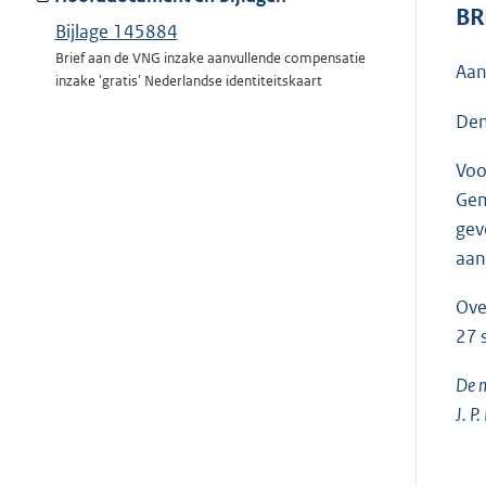
BR
Bijlage 145884
Brief aan de VNG inzake aanvullende compensatie
Aan
inzake 'gratis' Nederlandse identiteitskaart
Den
Voo
Gem
gev
aan
Ove
27 
De m
J. P