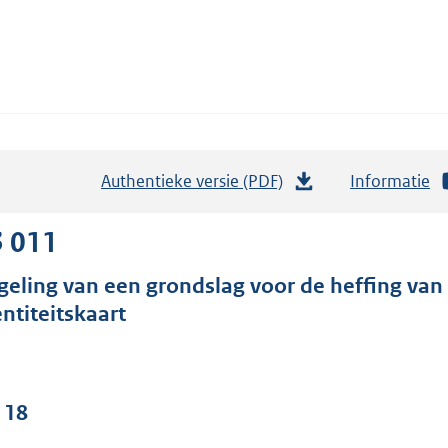
Authentieke versie (PDF)
b
Informatie
e
s
3 011
t
geling van een grondslag voor de heffing van
a
entiteitskaart
n
d
s
g
 18
r