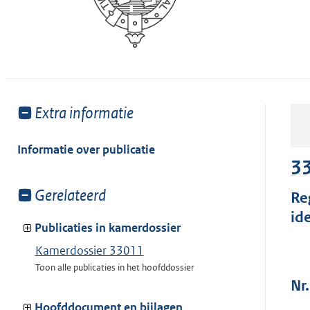
Toon
Extra informatie
meer
van:
Informatie over publicatie
3
Toon
Gerelateerd
Re
meer
id
van:
Publicaties in kamerdossier
Kamerdossier 33011
Toon alle publicaties in het hoofddossier
Nr.
Hoofddocument en bijlagen