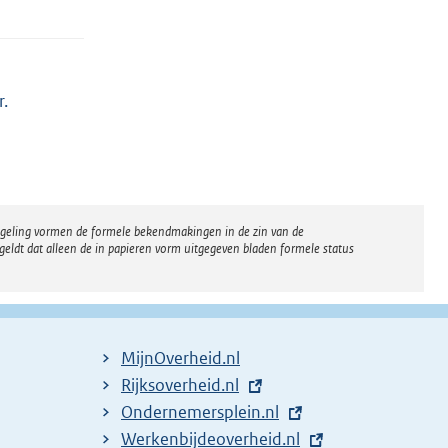
r.
regeling vormen de formele bekendmakingen in de zin van de
eldt dat alleen de in papieren vorm uitgegeven bladen formele status
MijnOverheid.nl
E
Rijksoverheid.nl
x
E
Ondernemersplein.nl
t
x
E
Werkenbijdeoverheid.nl