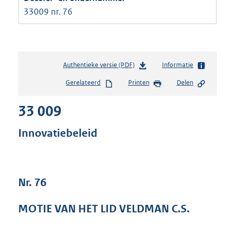
33009 nr. 76
Authentieke versie (PDF)
b
Informatie
e
Gerelateerd
Printen
Delen
s
t
33 009
a
n
d
Innovatiebeleid
s
g
r
o
Nr. 76
o
t
t
MOTIE VAN HET LID VELDMAN C.S.
e
: