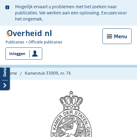
Ter
Mogelijk ervaart u problemen met het zoeken naar
informatie:
publicaties. We werken aan een oplossing. Excuses voor
het ongemak.
Menu
U
Publicaties
Officiële publicaties
bent
Inloggen
nu
hier:
Home
Kamerstuk 33009, nr. 76