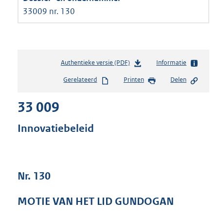
33009 nr. 130
Authentieke versie (PDF)
b
Informatie
e
Gerelateerd
Printen
Delen
s
t
33 009
a
n
d
Innovatiebeleid
s
g
r
o
Nr. 130
o
t
t
MOTIE VAN HET LID GUNDOGAN
e
: