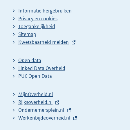
Informatie hergebruiken
Privacy en cookies
Toegankelijkheid
Sitemap
E
Kwetsbaarheid melden
x
t
Open data
e
Linked Data Overheid
r
PUC Open Data
n
e
MijnOverheid.nl
l
E
Rijksoverheid.nl
i
x
E
Ondernemersplein.nl
n
t
x
E
Werkenbijdeoverheid.nl
k
e
t
x
: