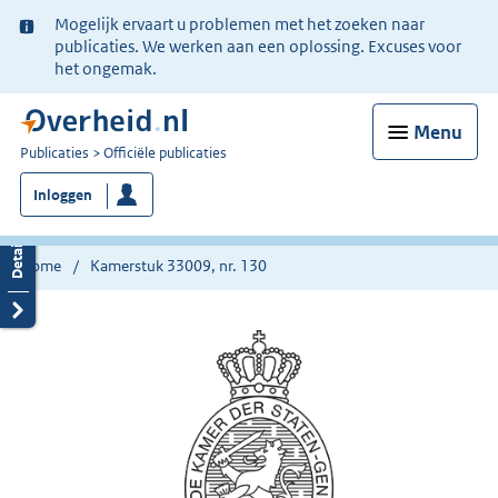
Ter
Mogelijk ervaart u problemen met het zoeken naar
informatie:
publicaties. We werken aan een oplossing. Excuses voor
het ongemak.
Menu
U
Publicaties
Officiële publicaties
bent
Inloggen
nu
hier:
Home
Kamerstuk 33009, nr. 130