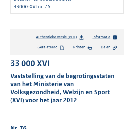
33000-XVI nr. 76
Authentieke versie (PDF)
b
Informatie
e
Gerelateerd
Printen
Delen
s
t
33 000 XVI
a
n
d
Vaststelling van de begrotingsstaten
s
van het Ministerie van
g
Volksgezondheid, Welzijn en Sport
r
o
(XVI) voor het jaar 2012
o
t
t
e
Nr. 76
: