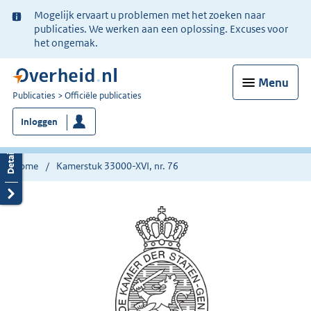
Ter
Mogelijk ervaart u problemen met het zoeken naar
informatie:
publicaties. We werken aan een oplossing. Excuses voor
het ongemak.
Menu
U
Publicaties
Officiële publicaties
bent
Inloggen
nu
hier:
Home
Kamerstuk 33000-XVI, nr. 76