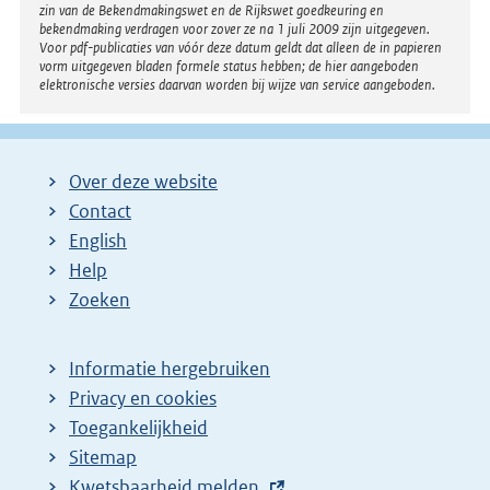
zin van de Bekendmakingswet en de Rijkswet goedkeuring en
bekendmaking verdragen voor zover ze na 1 juli 2009 zijn uitgegeven.
Voor pdf-publicaties van vóór deze datum geldt dat alleen de in papieren
vorm uitgegeven bladen formele status hebben; de hier aangeboden
elektronische versies daarvan worden bij wijze van service aangeboden.
Over deze website
Contact
English
Help
Zoeken
Informatie hergebruiken
Privacy en cookies
Toegankelijkheid
Sitemap
E
Kwetsbaarheid melden