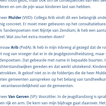
een mooi gebit, maar ook om de consequenties van een slec
deren en om de pijn waar kinderen last van hebben.
heer
Mulder
(VVD): Collega Arib vindt dit een belangrijk ond
nig concreet. Er moet meer gebeuren op het consultatiebureau, 
ls Tandenpoetsen met Nijntje van Zendium; ik heb een aant
veel. Wat zou het extra moeten doen?
vrouw
Arib
(PvdA): Ik heb in mijn inbreng al gezegd dat de r
t nog van vroeger dat er in de jeugdgezondheidszorg, maar 
denpoetsen. Dat gebeurde met name in bepaalde buurten. I
achterstandswijken gereden en dat werkt uitstekend. Kindere
getrokken. Ik geloof niet zo in de foldertjes die de heer Mulder
ten gemeenten aanspreken op het belang van tandheelkunde. 
 verantwoordelijkheid van de gemeenten.
heer
Van Gerven
(SP): Voorzitter. In de jeugdtandzorg is spra
sen rijk en arm. De kern van mijn bijdrage gaat daarover. Het