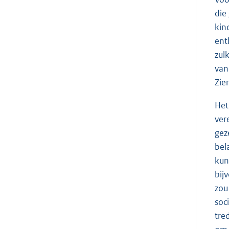
die
kin
ent
zul
van
Zie
Het
ver
gez
bel
kun
bij
zou
soc
tre