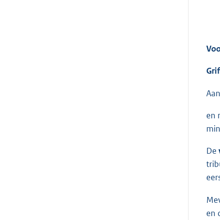
Voo
Gri
Aan
en 
min
De
tri
eer
Me
en 