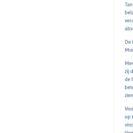
Tan
bel
ver
abs
De 
Mon
Me
zij
de 
bet
zie
Voo
op 
vin
Voo