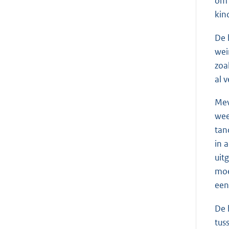
om 
kin
De 
wei
zoa
al 
Me
wee
tan
in 
uit
moe
een
De 
tus