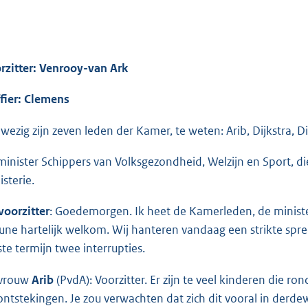
rzitter: Venrooy-van Ark
ffier: Clemens
wezig zijn zeven leden der Kamer, te weten: Arib, Dijkstra, D
minister Schippers van Volksgezondheid, Welzijn en Sport, d
isterie.
voorzitter
: Goedemorgen. Ik heet de Kamerleden, de minist
bune hartelijk welkom. Wij hanteren vandaag een strikte spreekt
ste termijn twee interrupties.
vrouw
Arib
(PvdA): Voorzitter. Er zijn te veel kinderen die r
ontstekingen. Je zou verwachten dat zich dit vooral in derd