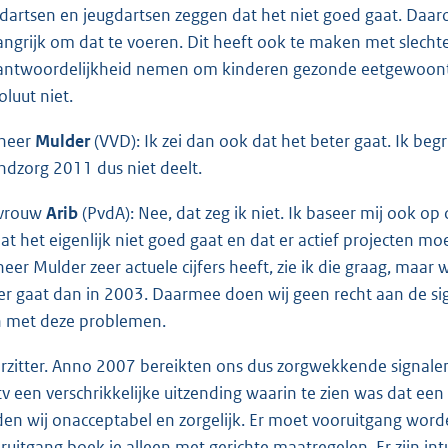
dartsen en jeugdartsen zeggen dat het niet goed gaat. Daar
angrijk om dat te voeren. Dit heeft ook te maken met slecht
antwoordelijkheid nemen om kinderen gezonde eetgewoonten
oluut niet.
heer
Mulder
(VVD): Ik zei dan ook dat het beter gaat. Ik begr
dzorg 2011 dus niet deelt.
vrouw
Arib
(PvdA): Nee, dat zeg ik niet. Ik baseer mij ook op
 dat het eigenlijk niet goed gaat en dat er actief projecten
heer Mulder zeer actuele cijfers heeft, zie ik die graag, maa
er gaat dan in 2003. Daarmee doen wij geen recht aan de sig
n met deze problemen.
rzitter. Anno 2007 bereikten ons dus zorgwekkende signalen
tv een verschrikkelijke uitzending waarin te zien was dat e
den wij onacceptabel en zorgelijk. Er moet vooruitgang word
ruitgang boek je alleen met gerichte maatregelen. Er zijn int