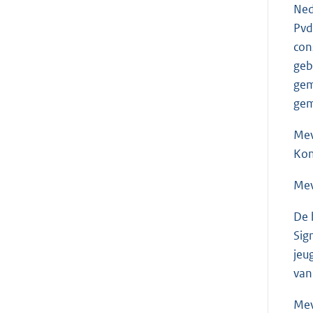
Ned
Pvd
con
geb
gem
gem
Me
Kom
Me
De 
Sig
jeu
van
Me