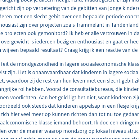
 gericht zijn op verbetering van de gebitten van jonge kinde
deren met een slecht gebit over een bepaalde periode concre
housiast zijn over projecten zoals Trammelant in Tandenland
ke projecten ook gemonitord? Ik heb er alle vertrouwen in d
 overgewicht is iedereen bezig en enthousiast en gaat er heel
n wij een bepaald resultaat? Graag krijg ik een reactie van de
 feit de mondgezondheid in lagere sociaaleconomische klasse
eist zijn. Het is onaanvaardbaar dat kinderen in lagere soci
et, waardoor zij de rest van hun leven met een slecht gebit z
angrijke rol hebben. Vooral de consultatiebureaus, die kinder
nen voorlichten. Aan het geld ligt het niet, want kinderen zijn
voorbeeld ook steeds dat kinderen appelsap in een flesje kri
 zich hier veel meer op kunnen richten dan tot nu toe gedaan
iaaleconomische klasse iemand behoort. Ik doe een dringen
den over de manier waarop mondzorg op lokaal niveau structure