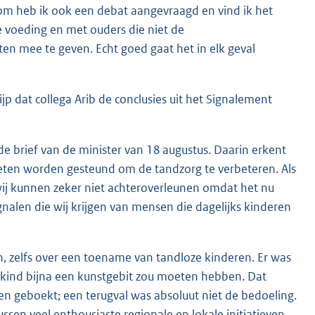
om heb ik ook een debat aangevraagd en vind ik het
e voeding en met ouders die niet de
 mee te geven. Echt goed gaat het in elk geval
ijp dat collega Arib de conclusies uit het Signalement
 de brief van de minister van 18 augustus. Daarin erkent
 moeten worden gesteund om de tandzorg te verbeteren. Als
r wij kunnen zeker niet achteroverleunen omdat het nu
nalen die wij krijgen van mensen die dagelijks kinderen
, zelfs over een toename van tandloze kinderen. Er was
en kind bijna een kunstgebit zou moeten hebben. Dat
en geboekt; een terugval was absoluut niet de bedoeling.
ussen veel enthousiaste regionale en lokale initiatieven