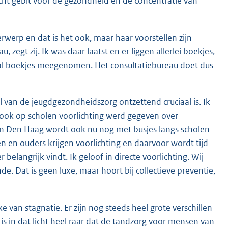
ht gebit voor de gezondheid en de concentratie van
erwerp en dat is het ook, maar haar voorstellen zijn
zegt zij. Ik was daar laatst en er liggen allerlei boekjes,
al boekjes meegenomen. Het consultatiebureau doet dus
ol van de jeugdgezondheidszorg ontzettend cruciaal is. Ik
ook op scholen voorlichting werd gegeven over
n Den Haag wordt ook nu nog met busjes langs scholen
n en ouders krijgen voorlichting en daarvoor wordt tijd
 belangrijk vindt. Ik geloof in directe voorlichting. Wij
Dat is geen luxe, maar hoort bij collectieve preventie,
ke van stagnatie. Er zijn nog steeds heel grote verschillen
 is in dat licht heel raar dat de tandzorg voor mensen van