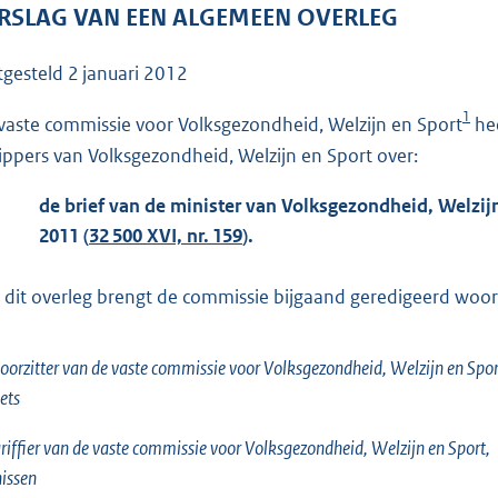
o
RSLAG VAN EEN ALGEMEEN OVERLEG
o
t
tgesteld
2 januari 2012
t
1
e
vaste commissie voor Volksgezondheid, Welzijn en Sport
hee
:
ippers van Volksgezondheid, Welzijn en Sport over:
1
de brief van de minister van Volksgezondheid, Welzij
0
2011 (
32 500 XVI, nr. 159
).
1
K
 dit overleg brengt de commissie bijgaand geredigeerd woorde
b
oorzitter van de vaste commissie voor Volksgezondheid, Welzijn en Spor
ets
riffier van de vaste commissie voor Volksgezondheid, Welzijn en Sport,
issen