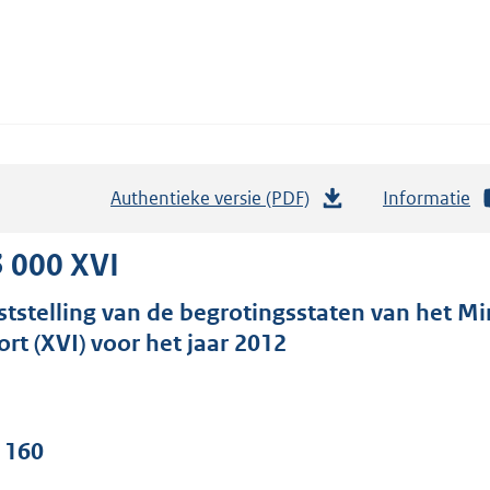
Authentieke versie (PDF)
b
Informatie
e
s
 000 XVI
t
ststelling van de begrotingsstaten van het Mi
a
ort (XVI) voor het jaar 2012
n
d
s
g
. 160
r