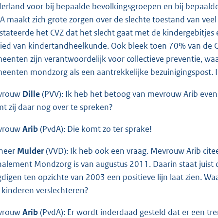
erland voor bij bepaalde bevolkingsgroepen en bij bepaalde
A maakt zich grote zorgen over de slechte toestand van vee
stateerde het CVZ dat het slecht gaat met de kindergebitjes 
ied van kindertandheelkunde. Ook bleek toen 70% van de G
eenten zijn verantwoordelijk voor collectieve preventie, wa
eenten mondzorg als een aantrekkelijke bezuinigingspost. Ik
vrouw
Dille
(PVV): Ik heb het betoog van mevrouw Arib even 
t zij daar nog over te spreken?
vrouw
Arib
(PvdA): Die komt zo ter sprake!
heer
Mulder
(VVD): Ik heb ook een vraag. Mevrouw Arib cite
nalement Mondzorg is van augustus 2011. Daarin staat juist
gdigen ten opzichte van 2003 een positieve lijn laat zien. W
 kinderen verslechteren?
vrouw
Arib
(PvdA): Er wordt inderdaad gesteld dat er een tren