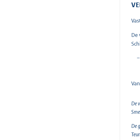
VE
Vas
De 
Sch
–
Van
De v
Sme
De g
Teun