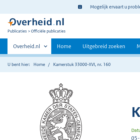
Ter
Mogelijk ervaart u prob
informatie:
U
Publicaties
Officiële publicaties
bent
Primaire
nu
Andere
Overheid.nl
Home
Uitgebreid zoeken
M
hier:
sites
navigatie
binnen
U bent hier:
Home
Kamerstuk 33000-XVI, nr. 160
K
Dat
05