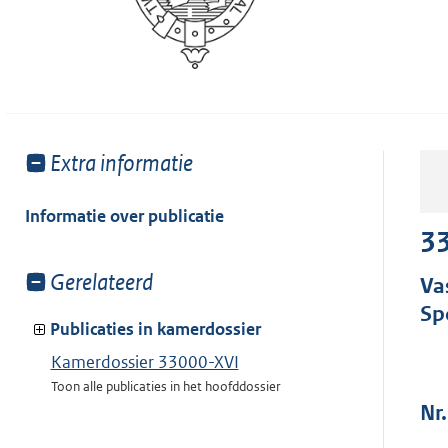
Toon
Extra informatie
meer
van:
Informatie over publicatie
33
Toon
Gerelateerd
Va
meer
Sp
van:
Publicaties in kamerdossier
Kamerdossier 33000-XVI
Toon alle publicaties in het hoofddossier
Nr