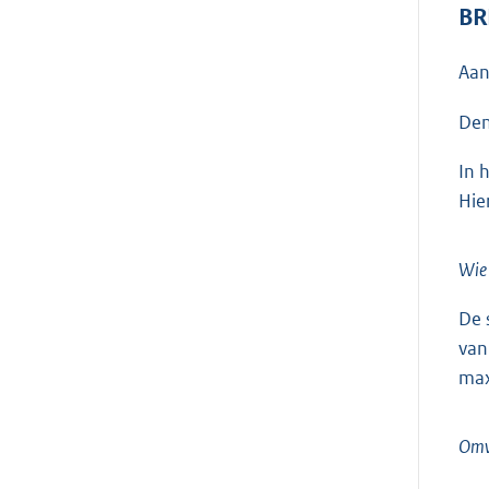
BR
Aan
Den
In 
Hie
Wie
De 
van
max
Omv