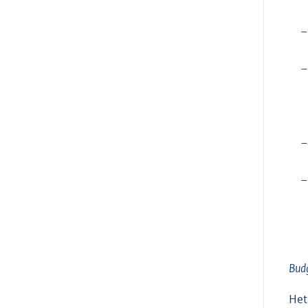
–
–
–
–
Bud
Het