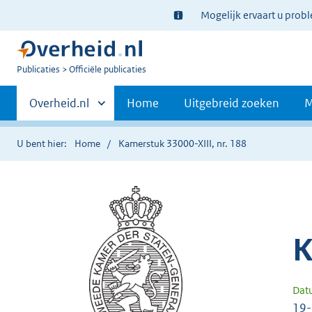
Ter
Mogelijk ervaart u prob
informatie:
U
Publicaties
Officiële publicaties
bent
Primaire
nu
Andere
Overheid.nl
Home
Uitgebreid zoeken
M
hier:
sites
navigatie
binnen
U bent hier:
Home
Kamerstuk 33000-XIII, nr. 188
K
Dat
19