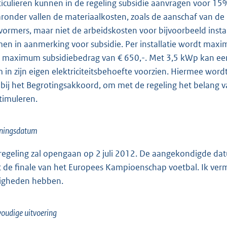
ticulieren kunnen in de regeling subsidie aanvragen voor 15
ronder vallen de materiaalkosten, zoals de aanschaf van de
ormers, maar niet de arbeidskosten voor bijvoorbeeld install
en in aanmerking voor subsidie. Per installatie wordt max
 maximum subsidiebedrag van € 650,-. Met 3,5 kWp kan een 
m in zijn eigen elektriciteitsbehoefte voorzien. Hiermee word
n bij het Begrotingsakkoord, om met de regeling het belang
stimuleren.
ningsdatum
regeling zal opengaan op 2 juli 2012. De aangekondigde datum
 de finale van het Europees Kampioenschap voetbal. Ik ve
igheden hebben.
oudige uitvoering