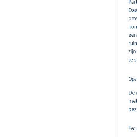
Par
Daa
omv
kom
een
rui
zij
te 
Ope
De 
met
bez
Eenv