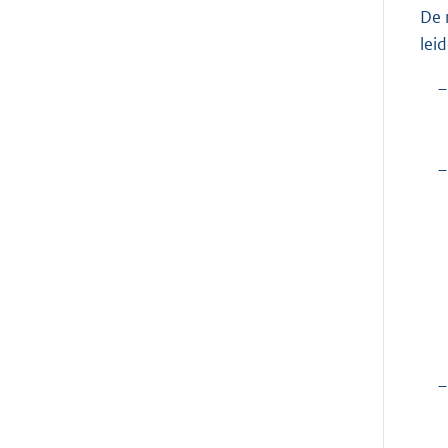
De 
lei
–
–
–