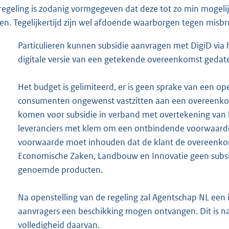
regeling is zodanig vormgegeven dat deze tot zo min mogelijk
den. Tegelijkertijd zijn wel afdoende waarborgen tegen misbr
Particulieren kunnen subsidie aanvragen met DigiD via
digitale versie van een getekende overeenkomst gedatee
Het budget is gelimiteerd, er is geen sprake van een o
consumenten ongewenst vastzitten aan een overeenkoms
komen voor subsidie in verband met overtekening van 
leveranciers met klem om een ontbindende voorwaard
voorwaarde moet inhouden dat de klant de overeenkom
Economische Zaken, Landbouw en Innovatie geen subsi
genoemde producten.
Na openstelling van de regeling zal Agentschap NL een 
aanvragers een beschikking mogen ontvangen. Dit is na
volledigheid daarvan.