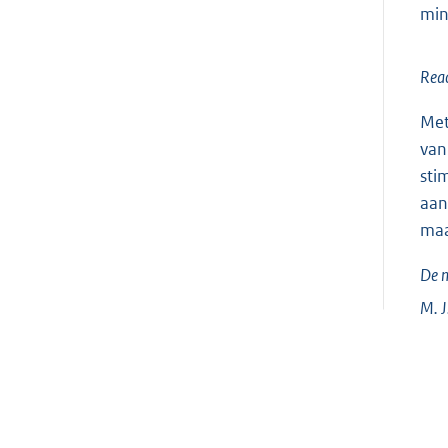
min
Reac
Met
van
sti
aan
maa
De m
M. J