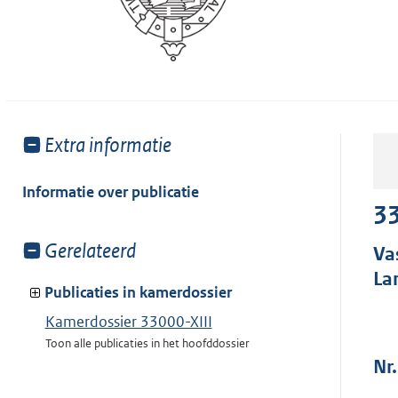
Toon
Extra informatie
meer
van:
Informatie over publicatie
33
Toon
Gerelateerd
Va
meer
La
van:
Publicaties in kamerdossier
Kamerdossier 33000-XIII
Toon alle publicaties in het hoofddossier
Nr