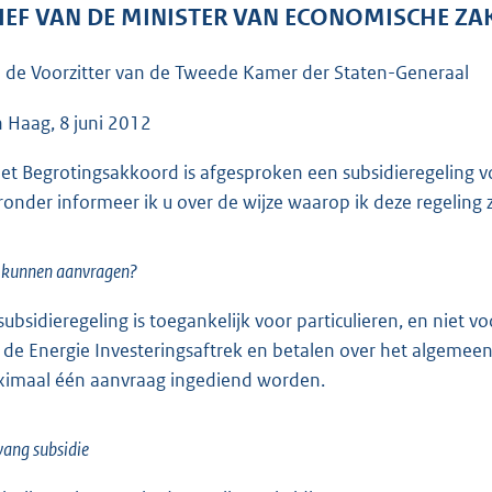
o
IEF VAN DE MINISTER VAN ECONOMISCHE ZA
o
t
 de Voorzitter van de Tweede Kamer der Staten-Generaal
t
e
 Haag, 8 juni 2012
:
het Begrotingsakkoord is afgesproken een subsidieregeling
4
ronder informeer ik u over de wijze waarop ik deze regeling
7
K
b
 kunnen aanvragen?
subsidieregeling is toegankelijk voor particulieren, en niet 
 de Energie Investeringsaftrek en betalen over het algemee
imaal één aanvraag ingediend worden.
ang subsidie