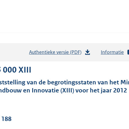
Authentieke versie (PDF)
b
Informatie
e
s
 000 XIII
t
ststelling van de begrotingsstaten van het M
a
ndbouw en Innovatie (XIII) voor het jaar 2012
n
d
s
g
. 188
r