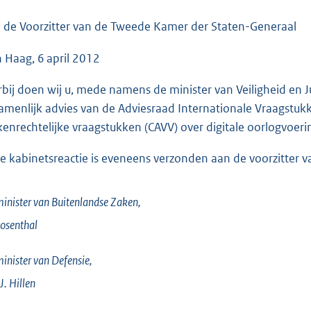
o
o
 de Voorzitter van de Tweede Kamer der Staten-Generaal
t
 Haag, 6 april 2012
t
e
rbij doen wij u, mede namens de minister van Veiligheid en J
:
amenlijk advies van de Adviesraad Internationale Vraagstuk
3
kenrechtelijke vraagstukken (CAVV) over digitale oorlogvoeri
9
K
e kabinetsreactie is eveneens verzonden aan de voorzitter 
b
inister van Buitenlandse Zaken,
osenthal
inister van Defensie,
 J.
Hillen