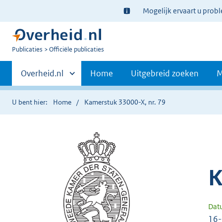
Ter
Mogelijk ervaart u prob
informatie:
U
Publicaties
Officiële publicaties
bent
Primaire
nu
Andere
Overheid.nl
Home
Uitgebreid zoeken
M
hier:
sites
navigatie
binnen
U bent hier:
Home
Kamerstuk 33000-X, nr. 79
K
Dat
16