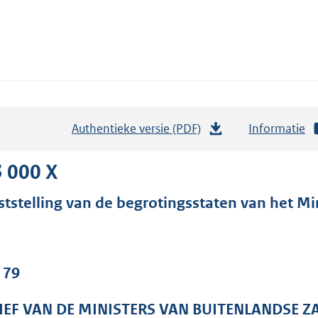
Authentieke versie (PDF)
b
Informatie
e
s
 000 X
t
ststelling van de begrotingsstaten van het Min
a
n
d
s
 79
g
r
IEF VAN DE MINISTERS VAN BUITENLANDSE Z