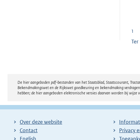
1
Ter
De hier aangeboden pdf-bestanden van het Staatsblad, Staatscourant, Tract
Disclaimer
Bekendmakingswet en de Rijkswet goedkeuring en bekendmaking verdragen voor
hebben; de hier aangeboden elektronische versies daarvan worden bij wijze 
Over deze website
Informat
Contact
Privacy 
English
Toeganke