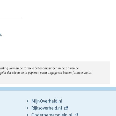
r.
regeling vormen de formele bekendmakingen in de zin van de
eldt dat alleen de in papieren vorm uitgegeven bladen formele status
MijnOverheid.nl
E
Rijksoverheid.nl
x
E
Ondernemersplein.nl