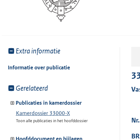
Toon
Extra informatie
meer
van:
Informatie over publicatie
33
Toon
Gerelateerd
Va
meer
van:
Publicaties in kamerdossier
Kamerdossier 33000-X
Nr.
Toon alle publicaties in het hoofddossier
BR
Hoofddocument en bijlagen