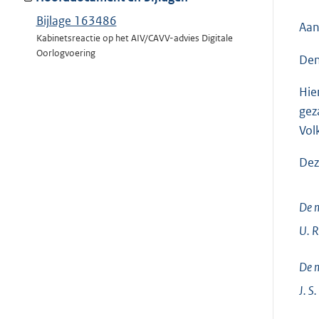
Bijlage 163486
Aan
Kabinetsreactie op het AIV/CAVV-advies Digitale
Oorlogvoering
Den
Hie
gez
Vol
Dez
De m
U.
R
De m
J. S.